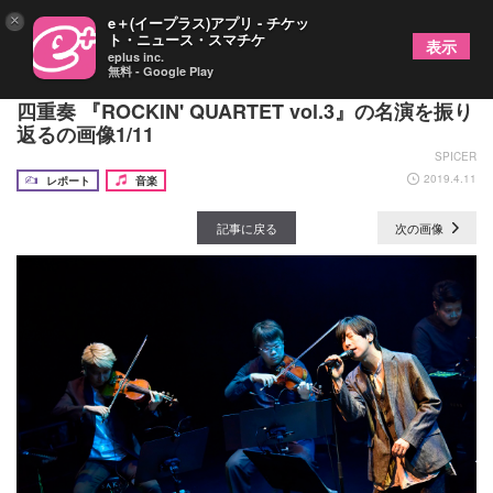
×
e＋(イープラス)アプリ - チケッ
ト・ニュース・スマチケ
表示
eplus inc.
無料 - Google Play
ストレイテナー・ホリエアツシ×NAOTO率いる弦楽
四重奏 『ROCKIN' QUARTET vol.3』の名演を振り
返るの画像1/11
SPICER
2019.4.11
レポート
音楽
記事に戻る
次の画像