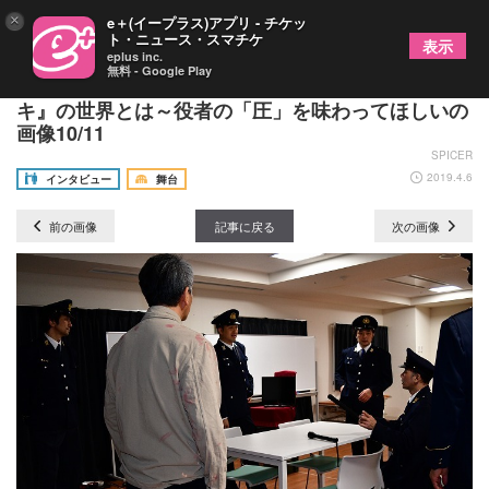
×
e＋(イープラス)アプリ - チケッ
ト・ニュース・スマチケ
表示
eplus inc.
無料 - Google Play
春田純一×神尾佑が語る舞台『チョコレートケイ
キ』の世界とは～役者の「圧」を味わってほしいの
画像10/11
SPICER
2019.4.6
インタビュー
舞台
前の画像
記事に戻る
次の画像