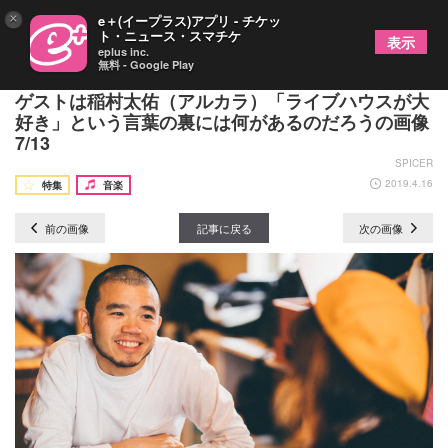
×
e＋(イープラス)アプリ - チケッ
ト・ニュース・スマチケ
表示
eplus inc.
無料 - Google Play
MOROHAアフロの『逢いたい、相対。』第十四回
ゲストは稲村太佑（アルカラ）「ライブハウスが大
好き」という言葉の裏には何があるのだろうの画像
7/13
SPICER
2019.4.16
特集
音楽
前の画像
記事に戻る
次の画像