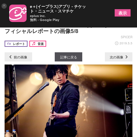
×
e＋(イープラス)アプリ - チケッ
ト・ニュース・スマチケ
表示
eplus inc.
無料 - Google Play
Waive キャリア最大キャパのZepp Tokyo公演オ
フィシャルレポートの画像5/8
SPICER
2019.5.5
レポート
音楽
前の画像
記事に戻る
次の画像