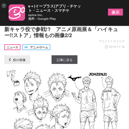
×
e＋(イープラス)アプリ - チケッ
ト・ニュース・スマチケ
表示
eplus inc.
無料 - Google Play
『ハイキュー!! セカンドシーズン』江口拓也さんが
新キャラ役で参戦!? アニメ原画展＆「ハイキュ
ー!!ストア」情報もの画像2/2
アニメイトタイムズ
2015.11.16
ニュース
アニメ/ゲーム
前の画像
記事に戻る