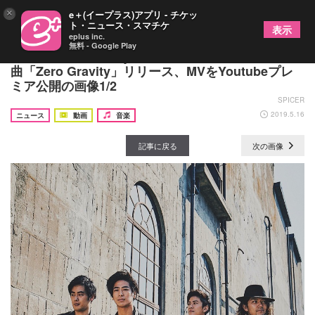
×
e＋(イープラス)アプリ - チケッ
ト・ニュース・スマチケ
表示
eplus inc.
無料 - Google Play
I Don’t Like Mondays. 演奏力の高さ発揮した新
曲「Zero Gravity」リリース、MVをYoutubeプレ
ミア公開の画像1/2
SPICER
2019.5.16
ニュース
動画
音楽
記事に戻る
次の画像