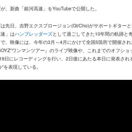
ズ
が、新曲「銀河高速」をYouTubeで公開した。
ズ
は先日、吉野エクスプロージョン(Gt/Cho)がサポートギター
高速」は
ハンブレッダーズ
として過ごしてきた10年間の軌跡と
で、映像には、今年の3月～4月にかけて全国5箇所で開催され
ake!BOYZ”ワンマンツアー』のライブ映像や、これまでのオフシ
、19日にレコーディングを行い、2日後にあたる本日に発表され
今”を表現している。