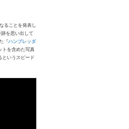
となることを発表し
奇跡を思い出して
た『
ハンブレッダ
ョットを含めた写真
るというスピード