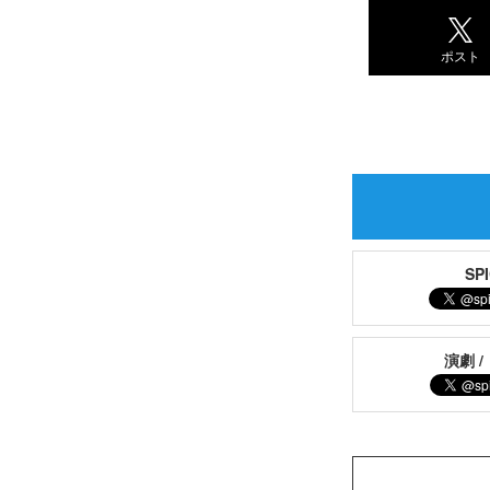
ポスト
S
演劇 /