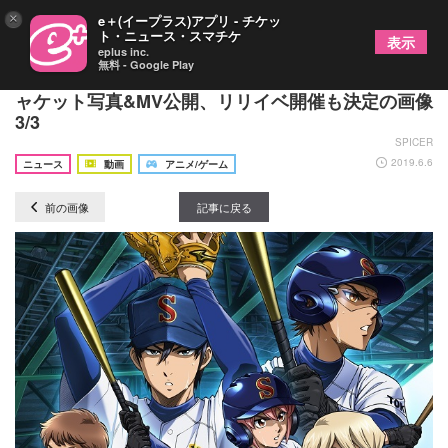
×
e＋(イープラス)アプリ - チケッ
ト・ニュース・スマチケ
表示
eplus inc.
無料 - Google Play
内田真礼9thシングル「鼓動エスカレーション」ジ
ャケット写真&MV公開、リリイベ開催も決定の画像
3/3
SPICER
2019.6.6
ニュース
動画
アニメ/ゲーム
前の画像
記事に戻る