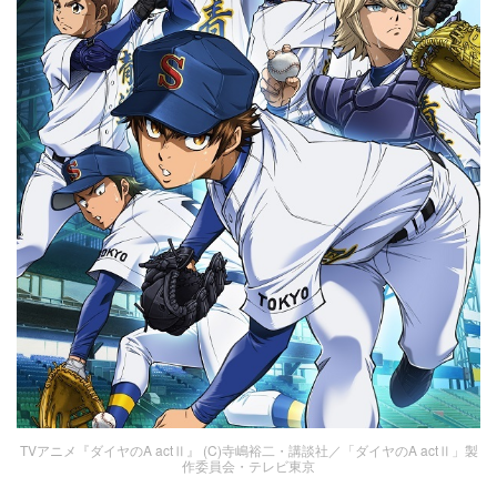
TVアニメ『ダイヤのA actⅡ』 (C)寺嶋裕二・講談社／「ダイヤのA actⅡ」製
作委員会・テレビ東京