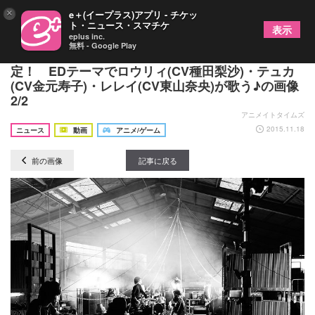
×
e＋(イープラス)アプリ - チケッ
ト・ニュース・スマチケ
表示
eplus inc.
無料 - Google Play
TVアニメ『GATE』第2クールのOP＆ED担当が決
定！ EDテーマでロウリィ(CV種田梨沙)・テュカ
(CV金元寿子)・レレイ(CV東山奈央)が歌う♪の画像
2/2
アニメイトタイムズ
2015.11.18
ニュース
動画
アニメ/ゲーム
前の画像
記事に戻る