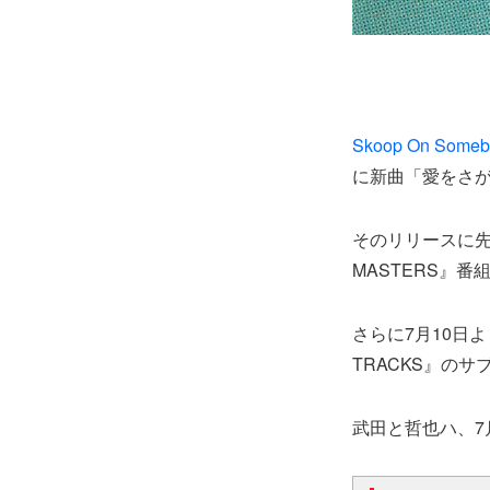
Skoop On Someb
に新曲「愛をさがして
そのリリースに先駆け、
MASTERS』番
さらに7月10日
TRACKS』の
武田と哲也ハ、