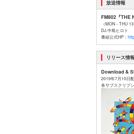
放送情報
FM802『THE 
（MON - THU 13
DJ.中島ヒロト
番組公式HP：
htt
リリース情
Download & 
2019年7月10日
各サブスクリプ