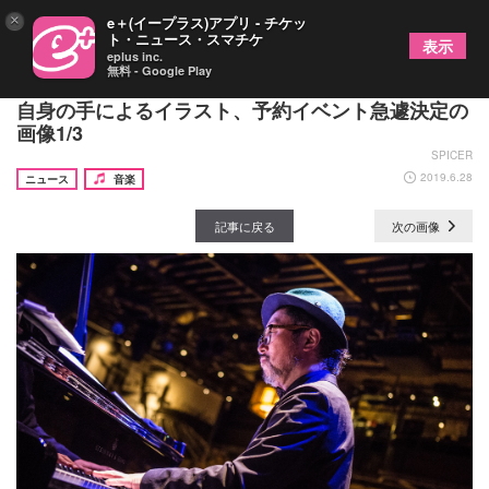
×
e＋(イープラス)アプリ - チケッ
ト・ニュース・スマチケ
表示
eplus inc.
無料 - Google Play
大江千里 新作アルバム『Hmmm』ジャケットは
自身の手によるイラスト、予約イベント急遽決定の
画像1/3
SPICER
2019.6.28
ニュース
音楽
記事に戻る
次の画像