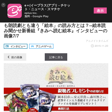
×
e＋(イープラス)アプリ - チケッ
ト・ニュース・スマチケ
表示
eplus inc.
無料 - Google Play
岡本信彦さんが考える、アニメともナレーションと
も朗読劇とも違う「絵本」の読み方とは？--絵本読
み聞かせ新番組『きみへ読む絵本』インタビューの
画像7/7
アニメイトタイムズ
2015.11.20
インタビュー
アニメ/ゲーム
前の画像
記事に戻る