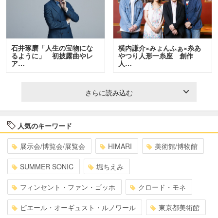
石井琢磨「人生の宝物にな
横内謙介×みょんふぁ×糸あ
るように」 初披露曲やレ
やつり人形一糸座 創作
ア…
人…
さらに読み込む
人気のキーワード
展示会/博覧会/展覧会
HIMARI
美術館/博物館
SUMMER SONIC
堀ちえみ
フィンセント・ファン・ゴッホ
クロード・モネ
ピエール・オーギュスト・ルノワール
東京都美術館