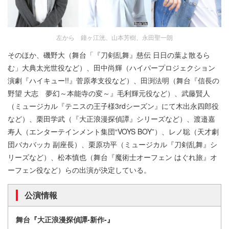
左から 鐘ヶ江洸、山本芳樹、永田聖一朗
そのほか、磯野大（舞台「『刀剣乱舞』慈伝 日日の葉よ散るら
む」大典太光世役など）、田中尚輝（ハイパープロジェクション
演劇『ハイキュー!!』菅原孝支役など）、田渕法明（舞台『信長の
野望 大志 夢幻～本能寺の変～』毛利輝元役など）、武藤賢人
（ミュージカル『テニスの王子様3rdシーズン』にて木出永四郎役
など）、栗田学武（『大正浪漫探偵譚』シリーズなど）、渡邉嘉
寿人（エンターテインメント集団“VOYS BOY”）、レノ聡（天才劇
団バカバッカ 副座長）、栗原功平（ミュージカル『刀剣乱舞』シ
リーズなど）、松本慎也（舞台『魔術士オーフェン はぐれ旅』オ
ーフェン役など）らの出演が決定している。
公演情報
舞台『大正浪漫探偵譚-新作-』