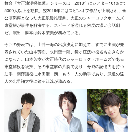
舞台『大正浪漫探偵譚』シリーズは、2018年にシアター1010にて
5000人以上を動員、翌2019年にはスピンオフ作品が上演され、全
公演満席となった大正浪漫推理劇。大正のシャーロックホームズ
東堂解が事件を解決する、スピード感溢れる密度の濃い会話劇
だ。演出・脚本は鈴木茉美が務めている。
今回の発表では、土井一海の出演決定に加えて、すでに出演が発
表されていた山本芳樹、永田聖一朗、鐘ヶ江洸の役名もあきらか
になった。山本芳樹が大正時代のシャーロック・ホームズである
東堂解役を続投、その東堂解の片腕であり、脅威の記憶力を持つ
助手・南澤譲役に永田聖一朗、もう一人の助手であり、武道の達
人の北早翔太役に鐘ヶ江洸が務める。