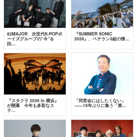
82MAJOR 次世代K-POPボ
『SUMMER SONIC
ーイズグループの“今”を
2026』、ベテラン3組の懐…
訊…
『スタクラ 2026 in 横浜』
「同窓会にはしたくない」
が開幕 今年も多彩なス
――15年ぶりに集う「第…
テ…