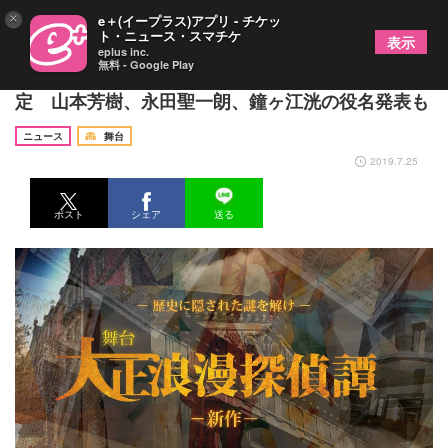
×
e＋(イープラス)アプリ - チケッ
ト・ニュース・スマチケ
表示
eplus inc.
無料 - Google Play
土井一海が舞台『大正浪漫探偵譚-新作-』に出演決
定 山本芳樹、永田聖一朗、鐘ヶ江洸の役名発表も
ニュース
舞台
2019.7.25
ポスト
シェア
送る