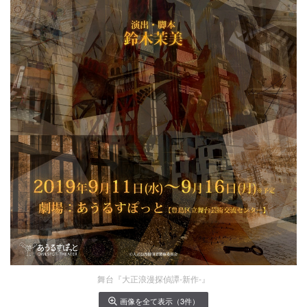
舞台『大正浪漫探偵譚-新作-』
画像を全て表示（3件）