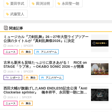
栗田学武
田渕法明
永田聖一朗
武藤賢人
関連記事
ミュージカル『刀剣乱舞』26～27年大型ライブツアー
公演のタイトルが『真剣乱舞祭2026』に決定
2026.7.21 ｜ SPICER
ニュース
舞台
アニメ/ゲーム
古米も新米も旨味たっぷりに炊きあがる！ RICE on
STAGE「ラブ米」～OKABO SONIC 2026～が開幕
2026.7.18 ｜ SPICER
レポート
舞台
アニメ/ゲーム
西田大輔が旗揚げしたAND ENDLESS記念公演『Anti
Clockwise sprinter』 橋本祥平、永田聖一朗に加…
2026.6.3 ｜ SPICER
ニュース
舞台