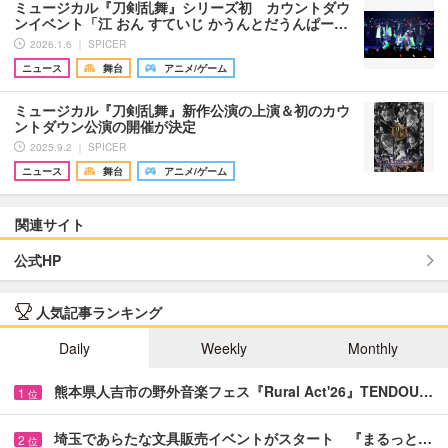
ミュージカル『刀剣乱舞』シリーズ初 カウントダウ
ンイベント「江 おん すていじ かうんとだうんぱー…
2026.1.6 ｜ SPICER
ニュース
舞台
アニメ/ゲーム
ミュージカル『刀剣乱舞』新作公演の上演＆初のカウ
ントダウン公演の開催が決定
2025.9.2 ｜ SPICER
ニュース
舞台
アニメ/ゲーム
関連サイト
公式HP
人気記事ランキング
Daily
Weekly
Monthly
熊本県人吉市の野外音楽フェス『Rural Act'26』TENDOU…
1
位
埼玉であらたな文具販売イベントがスタート 『まるっと…
2
位