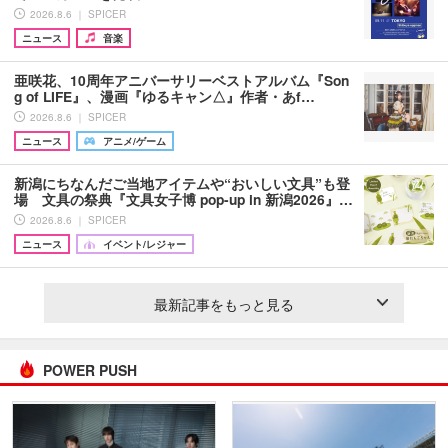
2026.8.6 ｜ SPICER
ニュース
音楽
亜咲花、10周年アニバーサリーベストアルバム『Son
g of LIFE』、漫画『ゆるキャン△』作者・あf…
2026.8.6 ｜ SPICER
ニュース
アニメ/ゲーム
新潟にちなんだご当地アイテムや“おいしい文具”も登
場 文具の祭典『文具女子博 pop-up in 新潟2026』…
2026.8.6 ｜ SPICER
ニュース
イベント/レジャー
最新記事をもっと見る
POWER PUSH