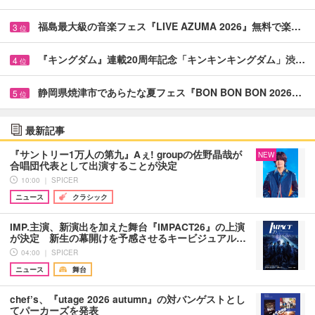
福島最大級の音楽フェス『LIVE AZUMA 2026』無料で楽…
3
位
『キングダム』連載20周年記念「キンキンキングダム」渋…
4
位
静岡県焼津市であらたな夏フェス『BON BON BON 2026…
5
位
最新記事
『サントリー1万人の第九』Aぇ! groupの佐野晶哉が
NEW
合唱団代表として出演することが決定
10:00 ｜ SPICER
ニュース
クラシック
IMP.主演、新演出を加えた舞台『IMPACT26』の上演
が決定 新生の幕開けを予感させるキービジュアル…
04:00 ｜ SPICER
ニュース
舞台
chef’s、『utage 2026 autumn』の対バンゲストとし
てパーカーズを発表