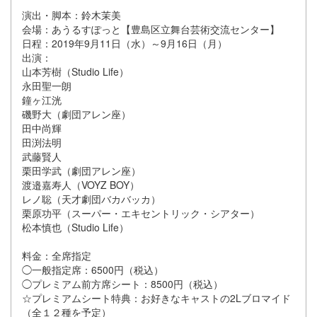
演出・脚本：鈴木茉美
会場：あうるすぽっと【豊島区立舞台芸術交流センター】
日程：2019年9月11日（水）～9月16日（月）
出演：
山本芳樹（Studio Life）
永田聖一朗
鐘ヶ江洸
磯野大（劇団アレン座）
田中尚輝
田渕法明
武藤賢人
栗田学武（劇団アレン座）
渡邉嘉寿人（VOYZ BOY）
レノ聡（天才劇団バカバッカ）
栗原功平（スーパー・エキセントリック・シアター）
松本慎也（Studio Life）
料金：全席指定
◯一般指定席：6500円（税込）
◯プレミアム前方席シート：8500円（税込）
☆プレミアムシート特典：お好きなキャストの2Lブロマイド
（全１２種を予定）