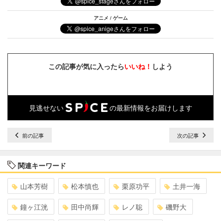
アニメ / ゲーム
この記事が気に入ったら
いいね！
しよう
見逃せない
の最新情報をお届けします
前の記事
次の記事
関連キーワード
山本芳樹
松本慎也
栗原功平
土井一海
鐘ヶ江洸
田中尚輝
レノ聡
磯野大