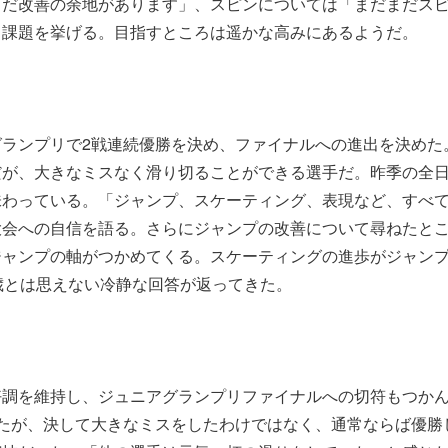
まだ改善の余地があります」、スピンについては「まだまだス
き課題を挙げる。目指すところは遥かな高みにあるようだ。
グランプリで2戦連続優勝を決め、ファイナルへの進出を決めた
だが、大きなミスなく滑り切ることができる選手だ。昨季の全
味わっている。「ジャンプ、スケーティング、表現など、すべ
大会への自信を語る。さらにジャンプの改善について尋ねたと
ジャンプの軸がつかめてくる。スケーティングの進歩がジャン
歳とは思えない冷静な回答が返ってきた。
好調を維持し、ジュニアグランプリファイナルへの切符もつか
ったが、決して大きなミスをしたわけではなく、通常ならば優勝