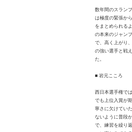
数年間のスラン
は極度の緊張か
をまとめられる
の本来のジャン
で、高く上がり
の強い選手と戦
た。
■ 岩元こころ
西日本選手権で
でも上位入賞が
寧さに欠けてい
ないように普段
で、練習を繰り