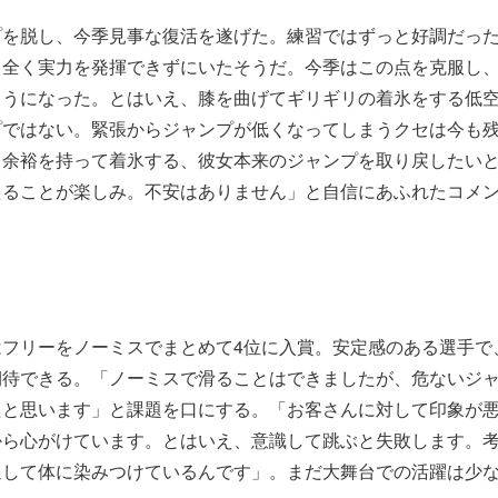
プを脱し、今季見事な復活を遂げた。練習ではずっと好調だっ
ら全く実力を発揮できずにいたそうだ。今季はこの点を克服し
ようになった。とはいえ、膝を曲げてギリギリの着氷をする低
プではない。緊張からジャンプが低くなってしまうクセは今も
、余裕を持って着氷する、彼女本来のジャンプを取り戻したい
えることが楽しみ。不安はありません」と自信にあふれたコメ
はフリーをノーミスでまとめて4位に入賞。安定感のある選手で
期待できる。「ノーミスで滑ることはできましたが、危ないジ
たと思います」と課題を口にする。「お客さんに対して印象が
から心がけています。とはいえ、意識して跳ぶと失敗します。
返して体に染みつけているんです」。まだ大舞台での活躍は少