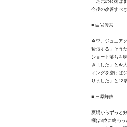
「足元の技術は
今後の改善すべ
■ 白岩優奈
今季、ジュニア
緊張する」そう
ショート落ちを
きました」と今
ィングを磨けば
りました」と13
■ 三原舞依
夏場からずっと
権は3位に終わ