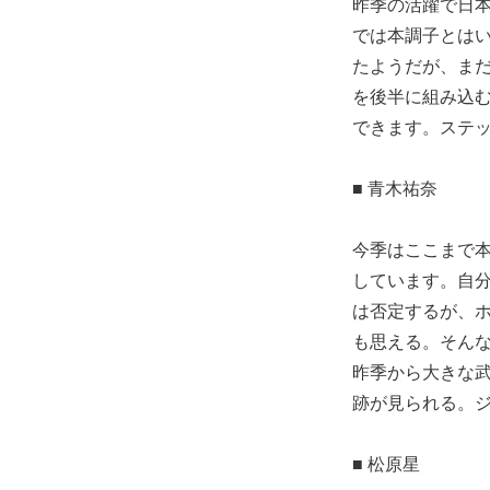
昨季の活躍で日
では本調子とは
たようだが、まだ
を後半に組み込
できます。ステ
■ 青木祐奈
今季はここまで
しています。自
は否定するが、
も思える。そん
昨季から大きな
跡が見られる。
■ 松原星