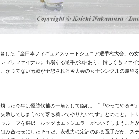
)に開幕した「全日本フィギュアスケートジュニア選手権大会」の
ランプリファイナルに出場する選手が3名おり、惜しくもファイ
う。かつてない激戦が予想される今大会の女子シングルの展望
優勝した今年は優勝候補の一角として臨む。「『やってやるぞ
と失敗してしまうので落ち着いてやりたいです」とのこと。トリ
トゥループを選択。ルッツはエッジエラーがついてしまうこと
る組み合わせにしたそうだ。表現力に定評のある選手だが、ス