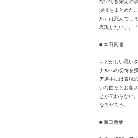
ないでき栄えの
演技をまとめた
ル』は死んでし
表現したい」。
■ 本田真凜
もどかしい思い
ナルへの切符を
ア選手には表現
いな曲だとお客
とが伝わらない
なるだろう。
■ 樋口新葉