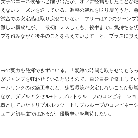
本女子のエース候補へと躍り出たが、オフに怪我をしたことが
いえないシーズンを送っている。調整の遅れを取り戻そうと、
試合での安定感は取り戻せていない。フリーは7つのジャンプ
む難しい構成だが、「最初にミスしても、後半までに気持ちを
ップを踏みながら後半のことを考えています」と、プラスに捉
本来の実力を発揮できずにいる。「朝練の時間も取らせてもら
分がジャンプを狂わせていると思うので、自分自身で修正して
ホームリンクの改築工事など、練習環境が安定しないことが影
ななか、ダブルアクセル+トリプルトゥループのコンビネーショ
武器としていたトリプルルッツ＋トリプルループのコンビネー
ジュニア初年度ではあるが、優勝争いを期待したい。