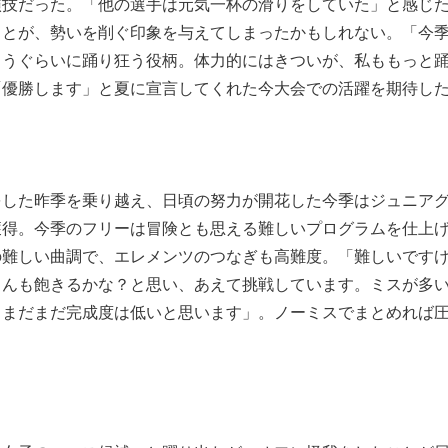
演技だった。「他の選手は元気一杯の滑りをしていた」と感じ
ことが、勢いを削ぐ印象を与えてしまったかもしれない。「今
まうぐらいに踊り狂う役柄。体力的にはきついが、私ももっと
「優勝します」と夏に宣言してくれた今大会での活躍を期待し
をした昨季を乗り越え、日頃の努力が開花した今季はジュニア
獲得。今季のフリーは冒険とも思える難しいプログラムを仕上
の難しい曲調で、エレメンツのつなぎも高難度。「難しいです
さんも飽きるかな？と思い、あえて挑戦しています。ミスが多
。まだまだ完成度は低いと思います」。ノーミスでまとめれば