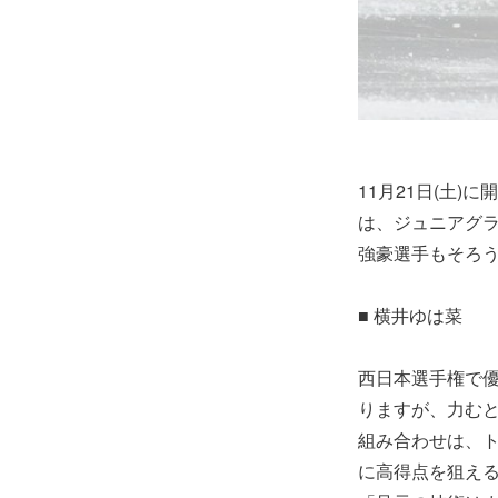
11月21日(土
は、ジュニアグ
強豪選手もそろ
■ 横井ゆは菜
西日本選手権で
りますが、力む
組み合わせは、
に高得点を狙え