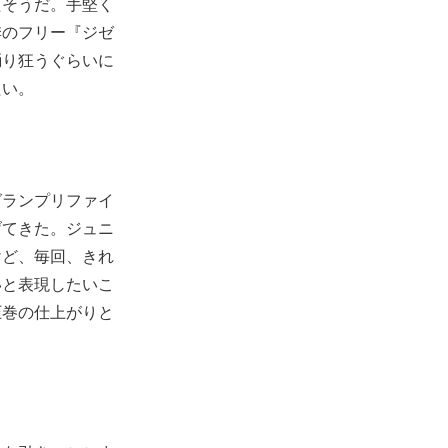
たそうだ。手堅く
季のフリー『ジゼ
踊り狂うぐらいに
たい。
グランプリファイ
げてきた。ジュニ
けど、毎回、きれ
いと表現したいこ
圧巻の仕上がりと