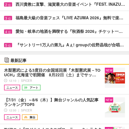
西川貴教に直撃、滋賀最大の音楽イベント『FEST. INAZU…
2
位
福島最大級の音楽フェス『LIVE AZUMA 2026』無料で楽…
3
位
愛知・岐阜の地酒を満喫する『秋酒祭 2026』チケット一…
4
位
『サントリー1万人の第九』Aぇ! groupの佐野晶哉が合唱…
5
位
最新記事
木梨憲武による3度目の全国巡回展『木梨憲武展－TO
NEW
UCH』北海道で初開催 8月22日（土）までサッ…
12:10 ｜ SPICER
ニュース
アート
【7/31（金）～8/6（木）】舞台ジャンルの人気記事
NEW
ランキングTOP5
12:00 ｜ SPICER
ニュース
舞台