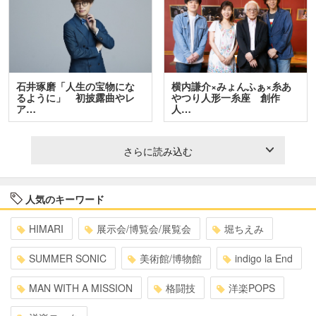
石井琢磨「人生の宝物にな
横内謙介×みょんふぁ×糸あ
るように」 初披露曲やレ
やつり人形一糸座 創作
ア…
人…
さらに読み込む
人気のキーワード
HIMARI
展示会/博覧会/展覧会
堀ちえみ
SUMMER SONIC
美術館/博物館
indigo la End
MAN WITH A MISSION
格闘技
洋楽POPS