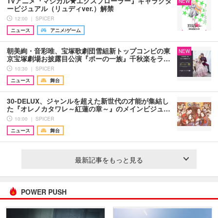
TVアニメ『マジカル★エクスプローラー』キャラクタ
NEW
ービジュアル（リュディver.）解禁
12:00 ｜ SPICER
ニュース
アニメ/ゲーム
朝美絢・音彩唯、宝塚歌劇団雪組新トップコンビの東
NEW
京宝塚劇場お披露目公演『ポーの一族』千秋楽をラ…
10:30 ｜ SPICER
ニュース
舞台
30-DELUX、ジャンルを超えた新世代の才能が集結し
た『オレノカタワレ～紅蓮の章～』のメインビジュ…
10:00 ｜ SPICER
ニュース
舞台
最新記事をもっと見る
POWER PUSH