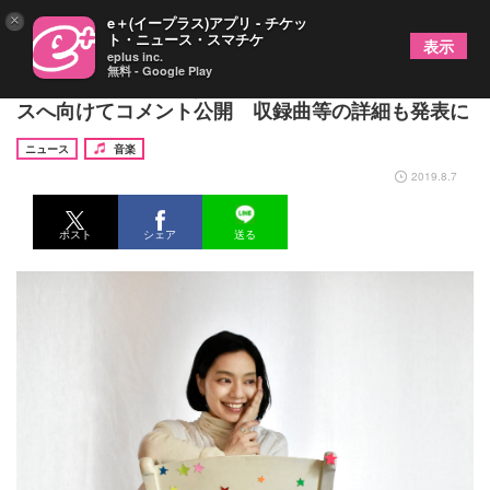
×
e＋(イープラス)アプリ - チケッ
ト・ニュース・スマチケ
表示
eplus inc.
無料 - Google Play
Cocco、3年ぶりとなるオリジナルアルバムリリー
スへ向けてコメント公開 収録曲等の詳細も発表に
ニュース
音楽
2019.8.7
ポスト
シェア
送る