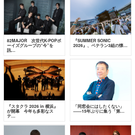
82MAJOR 次世代K-POPボ
『SUMMER SONIC
ーイズグループの“今”を
2026』、ベテラン3組の懐…
訊…
『スタクラ 2026 in 横浜』
「同窓会にはしたくない」
が開幕 今年も多彩なス
――15年ぶりに集う「第…
テ…