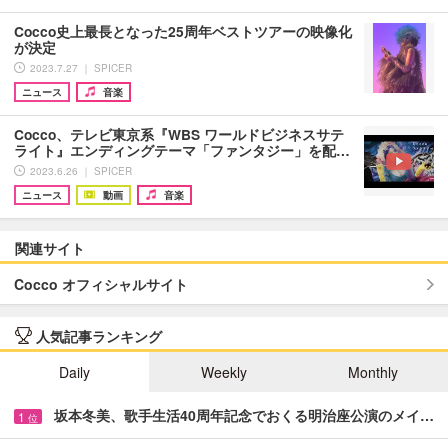
Cocco史上最長となった25周年ベストツアーの映像化
が決定
2023.7.27 ｜ SPICER
ニュース
音楽
Cocco、テレビ東京系『WBS ワールドビジネスサテ
ライト』エンディングテーマ「ファンタジー」を配…
2023.6.26 ｜ SPICER
ニュース
動画
音楽
関連サイト
Cocco オフィシャルサイト
人気記事ランキング
Daily
Weekly
Monthly
坂本冬美、歌手生活40周年記念でおくる明治座公演のメイ…
1
位