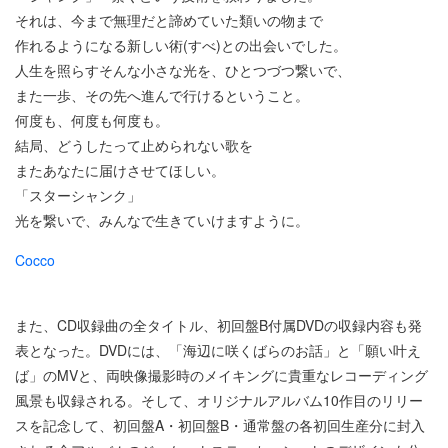
それは、今まで無理だと諦めていた類いの物まで
作れるようになる新しい術(すべ)との出会いでした。
人生を照らすそんな小さな光を、ひとつづつ繋いで、
また一歩、その先へ進んで行けるということ。
何度も、何度も何度も。
結局、どうしたって止められない歌を
またあなたに届けさせてほしい。
「スターシャンク」
光を繋いで、みんなで生きていけますように。
Cocco
また、CD収録曲の全タイトル、初回盤B付属DVDの収録内容も発
表となった。DVDには、「海辺に咲くばらのお話」と「願い叶え
ば」のMVと、両映像撮影時のメイキングに貴重なレコーディング
風景も収録される。そして、オリジナルアルバム10作目のリリー
スを記念して、初回盤A・初回盤B・通常盤の各初回生産分に封入