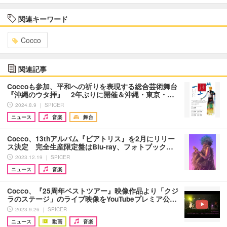
関連キーワード
Cocco
関連記事
Coccoも参加、平和への祈りを表現する総合芸術舞台
『沖縄のウタ拝』 2年ぶりに開催＆沖縄・東京・…
2024.8.9 ｜ SPICER
ニュース
音楽
舞台
Cocco、13thアルバム『ビアトリス』を2月にリリー
ス決定 完全生産限定盤はBlu-ray、フォトブック…
2023.12.19 ｜ SPICER
ニュース
音楽
Cocco、『25周年ベストツアー』映像作品より「クジ
ラのステージ」のライブ映像をYouTubeプレミア公…
2023.9.26 ｜ SPICER
ニュース
動画
音楽