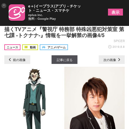
×
e＋(イープラス)アプリ - チケッ
ト・ニュース・スマチケ
表示
eplus inc.
無料 - Google Play
違う世界、違う東京の、七人の警官(はぐれもの)を
描くTVアニメ『警視庁 特務部 特殊凶悪犯対策室 第
七課 -トクナナ-』情報を一挙解禁の画像4/5
SPICER
2019.8.8
ニュース
動画
アニメ/ゲーム
前の画像
記事に戻る
次の画像