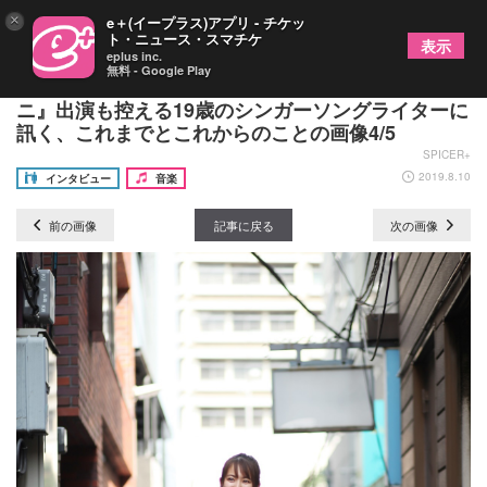
×
e＋(イープラス)アプリ - チケッ
ト・ニュース・スマチケ
表示
eplus inc.
無料 - Google Play
北原ゆか 初の全国リリース作品を携え『サマソ
ニ』出演も控える19歳のシンガーソングライターに
訊く、これまでとこれからのことの画像4/5
SPICER+
2019.8.10
インタビュー
音楽
前の画像
記事に戻る
次の画像