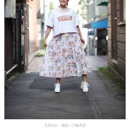
北原ゆか 撮影＝三輪斉史