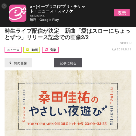
×
e＋(イープラス)アプリ - チケッ
ト・ニュース・スマチケ
表示
eplus inc.
無料 - Google Play
サザンオールスターズ史上初、ラジオ×YouTube同
時生ライブ配信が決定 新曲「愛はスローにちょっ
とずつ」リリース記念での画像2/2
SPICER
2019.8.11
ニュース
動画
音楽
前の画像
記事に戻る