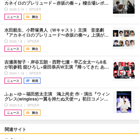
カネイロのプレリュード～赤坂の奏～』稽古場レポ…
2026.3.10 ｜ SPICER
ニュース
舞台
水田航生、小野塚勇人（Wキャスト）主演 ⾳楽劇
『アカネイロのプレリュード〜⾚坂の奏〜』上演が…
2026.1.8 ｜ SPICER
ニュース
舞台
吉瀬美智子・岸谷五朗・西野七瀬・早乙女太一ら8名
が初参戦 舘ひろし×柴田恭兵W主演『帰ってきた あ…
2024.1.18 ｜ SPICER
ニュース
映画
ふぉ～ゆ～福田悠太主演 鴻上尚史 作・演出『ウィン
グレス(wingless)ー翼を持たぬ天使ー』初日コメン…
2023.5.2 ｜ SPICER
ニュース
舞台
関連サイト