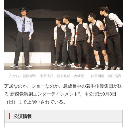
（左から）藤沢響己 小原汰武 稲垣政成 赤城龍一 仲井間稜 樋口拓海
芝居なのか、ショーなのか、急成長中の若手俳優集団が送
る“新感覚演劇エンターテインメント”。本公演は9月8日
（日）まで上演中されている。
公演情報