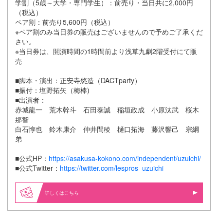
学割（5歳～大学・専門学生）：前売り・当日共に2,000円
（税込）
ペア割：前売り5,600円（税込）
※ペア割のみ当日券の販売はございませんので予めご了承くだ
さい。
※当日券は、開演時間の1時間前より浅草九劇2階受付にて販
売
■脚本・演出：正安寺悠造（DACTparty）
■振付：塩野拓矢（梅棒)
■出演者：
赤城龍一 荒木幹斗 石田泰誠 稲垣政成 小原汰武 桜木
那智
白石惇也 鈴木康介 仲井間稜 樋口拓海 藤沢響己 宗綱
弟
■公式HP：
https://asakusa-kokono.com/independent/uzuichi/
■公式Twitter：
https://twitter.com/lespros_uzuichi
詳しくはこちら