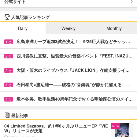
公式サイト
人気記事ランキング
Daily
Weekly
Monthly
広島東洋カープ追加3試合決定！ 9/25巨人戦などチケッ…
1
位
西川貴教に直撃、滋賀最大の音楽イベント『FEST. INAZU…
2
位
大阪・茨木のライブハウス「JACK LION」存続支援ライ…
3
位
石田泰尚×渡辺雄一――破格の“音楽魂”が静かに燃える …
4
位
坂本冬美、歌手生活40周年記念でおくる明治座公演のメイ…
5
位
最新記事
04 Limited Sazabys、約1年8ヶ月ぶりニューEP『VIE
NEW
W』リリースが決定