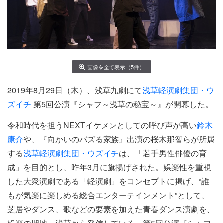
画像を全て表示（5件）
2019年8月29日（木）、浅草九劇にて
浅草軽演劇集団・ウ
ズイチ
第5回公演『シャフ～浅草の秘宝～』が開幕した。
令和時代を担うNEXTイケメンとしての呼び声が高い
鈴木
康介
や、『向かいのバズる家族』出演の桜木那智らが所属
する
浅草軽演劇集団・ウズイチ
は、「若手男性俳優の育
成」を目的とし、昨年3月に旗揚げされた。娯楽性を重視
した大衆演劇である「軽演劇」をコンセプトに掲げ、“誰
もが気楽に楽しめる総合エンターテインメント”として、
芝居やダンス、歌などの要素を加えた青春ダンス演劇を、
娯楽の聖地・浅草から発信している。第5回公演『シャフ