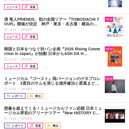
17:00 ｜ SPICER
ニュース
音楽
清 竜人FRIENDS、初の全国ツアー『TOMODACHI T
NEW
OUR』開催が決定 神戸・東京・名古屋・横浜の…
16:00 ｜ SPICER
ニュース
音楽
韓国と日本をつなぐ対バン企画『2026 Rising Conne
NEW
ction in Japan』が始動 日本からASH DA H…
14:30 ｜ SPICER
ニュース
音楽
ミュージカル『ゴースト』両バージョンのゲネプロレ
NEW
ポート 3度目のサムを演じる浦井健治と星風まど…
13:30 ｜ SPICER
レポート
舞台
想像を超えてくる！ミュージカルファン必聴 日本ミュ
ージカル界初のアリーナツアー『New HISTORY C…
13:00 ｜ SPICER
レポート
音楽
舞台