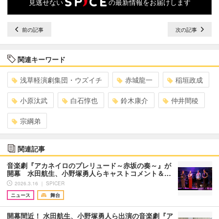
見逃せない
の最新情報をお届けします
前の記事
次の記事
関連キーワード
浅草軽演劇集団・ウズイチ
赤城龍一
稲垣政成
小原汰武
白石惇也
鈴木康介
仲井間稜
宗綱弟
関連記事
音楽劇『アカネイロのプレリュード～赤坂の奏～』が
開幕 水田航生、小野塚勇人らキャストコメント＆…
2026.3.16 ｜ SPICER
ニュース
舞台
開幕間近！ 水田航生、小野塚勇人ら出演の音楽劇『ア