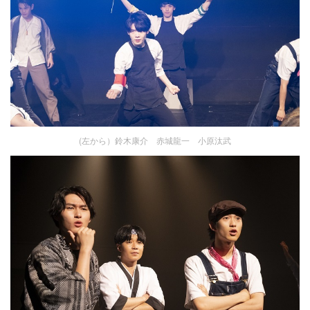
(左から）鈴木康介 赤城龍一 小原汰武