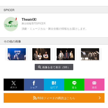
SPICER
TheatriX!
舞台情報専門SPICER
演劇・ミュージカル・舞台全般の情報をお届けします。
その他の画像
画像を全て表示（5件）
ポスト
シェア
はてブ
送る
送信
RSSフィードの購読はこちら