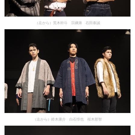
（左から）荒木幹斗 宗綱弟 石田泰誠
（左から）鈴木康介 白石惇也 桜木那智