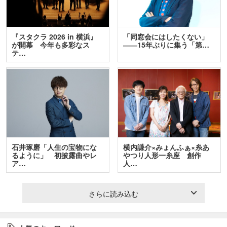
『スタクラ 2026 in 横浜』
「同窓会にはしたくない」
が開幕 今年も多彩なス
――15年ぶりに集う「第…
テ…
石井琢磨「人生の宝物にな
横内謙介×みょんふぁ×糸あ
るように」 初披露曲やレ
やつり人形一糸座 創作
ア…
人…
さらに読み込む