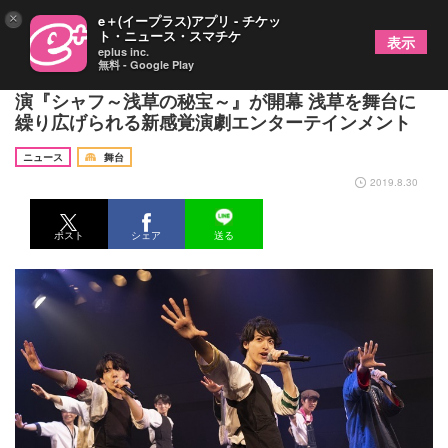
×
e＋(イープラス)アプリ - チケッ
ト・ニュース・スマチケ
表示
eplus inc.
無料 - Google Play
鈴木康介、桜木那智らが所属するウズイチ第5回公
演『シャフ～浅草の秘宝～』が開幕 浅草を舞台に
繰り広げられる新感覚演劇エンターテインメント
ニュース
舞台
2019.8.30
ポスト
シェア
送る