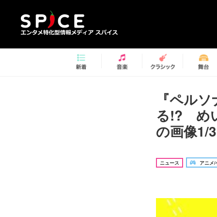
『ペルソ
る!? 
の画像1/3
ニュース
アニメ/