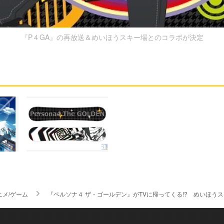
『P４GA』の再放送＆めいほうスキー場とのコラボが決定
ニメ/ゲーム
『ペルソナ４ ザ・ゴールデン』がTVに帰ってくる!? めいほう