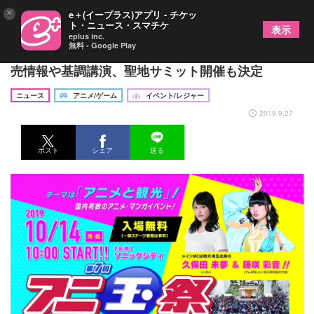
×
e＋(イープラス)アプリ - チケッ
ト・ニュース・スマチケ
表示
eplus inc.
無料 - Google Play
10月14日開催！ 第7回『アニ玉祭』コラボグッズ販
売情報や基調講演、聖地サミット開催も決定
ニュース
アニメ/ゲーム
イベント/レジャー
2019.9.27
ポスト
シェア
送る