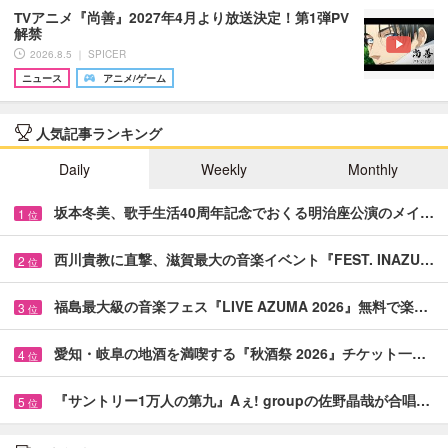
TVアニメ『尚善』2027年4月より放送決定！第1弾PV
解禁
2026.8.5 ｜ SPICER
ニュース
アニメ/ゲーム
人気記事ランキング
Daily
Weekly
Monthly
坂本冬美、歌手生活40周年記念でおくる明治座公演のメイ…
1
位
西川貴教に直撃、滋賀最大の音楽イベント『FEST. INAZU…
2
位
福島最大級の音楽フェス『LIVE AZUMA 2026』無料で楽…
3
位
愛知・岐阜の地酒を満喫する『秋酒祭 2026』チケット一…
4
位
『サントリー1万人の第九』Aぇ! groupの佐野晶哉が合唱…
5
位