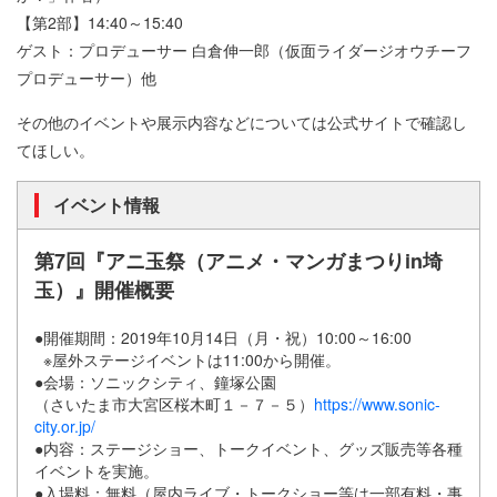
【第2部】14:40～15:40
ゲスト：プロデューサー 白倉伸一郎（仮面ライダージオウチーフ
プロデューサー）他
その他のイベントや展示内容などについては公式サイトで確認し
てほしい。
イベント情報
第7回『アニ玉祭（アニメ・マンガまつりin埼
玉）』開催概要
●開催期間：2019年10月14日（月・祝）10:00～16:00
※屋外ステージイベントは11:00から開催。
●会場：ソニックシティ、鐘塚公園
（さいたま市大宮区桜木町１－７－５）
https://www.sonic-
city.or.jp/
●内容：ステージショー、トークイベント、グッズ販売等各種
イベントを実施。
●入場料：無料（屋内ライブ・トークショー等は一部有料・事