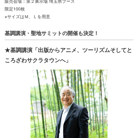
販売会場：第２展示場 埼玉県ブース
限定100枚
※サイズはＭ、Ｌを用意
基調講演・聖地サミットの開催も決定！
★基調講演「出版からアニメ、ツーリズムそしてと
ころざわサクラタウンへ」