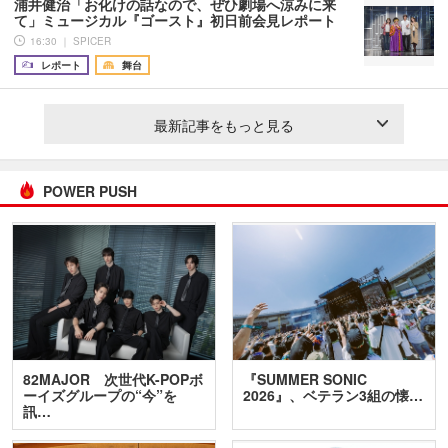
浦井健治「お化けの話なので、ぜひ劇場へ涼みに来
て」ミュージカル『ゴースト』初日前会見レポート
16:30 ｜ SPICER
レポート
舞台
最新記事をもっと見る
POWER PUSH
82MAJOR 次世代K-POPボ
『SUMMER SONIC
ーイズグループの“今”を
2026』、ベテラン3組の懐…
訊…