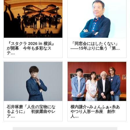
『スタクラ 2026 in 横浜』
「同窓会にはしたくない」
が開幕 今年も多彩なス
――15年ぶりに集う「第…
テ…
石井琢磨「人生の宝物にな
横内謙介×みょんふぁ×糸あ
るように」 初披露曲やレ
やつり人形一糸座 創作
ア…
人…