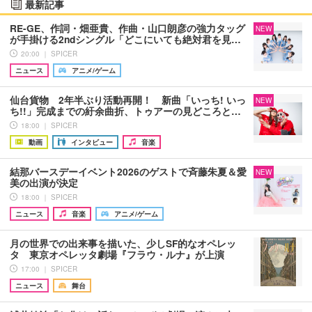
最新記事
RE-GE、作詞・畑亜貴、作曲・山口朗彦の強力タッグ
NEW
が手掛ける2ndシングル「どこにいても絶対君を見…
20:00 ｜ SPICER
ニュース
アニメ/ゲーム
仙台貨物 2年半ぶり活動再開！ 新曲「いっち! いっ
NEW
ち!!」完成までの紆余曲折、トゥアーの見どころと…
18:00 ｜ SPICER
動画
インタビュー
音楽
結那バースデーイベント2026のゲストで斉藤朱夏＆愛
NEW
美の出演が決定
18:00 ｜ SPICER
ニュース
音楽
アニメ/ゲーム
月の世界での出来事を描いた、少しSF的なオペレッ
タ 東京オペレッタ劇場『フラウ・ルナ』が上演
17:00 ｜ SPICER
ニュース
舞台