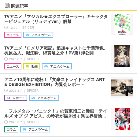
関連記事
TVアニメ『マジカル★エクスプローラー』キャラクタ
ービジュアル（リュディver.）解禁
12:00 ｜ SPICER
ニュース
アニメ/ゲーム
TVアニメ『ロメリア戦記』追加キャストに千葉翔也、
梶原岳人、堀江瞬、綿貫竜之介！PV第1弾公開
2026.8.7 ｜ SPICER
ニュース
動画
アニメ/ゲーム
アニメ10周年に乾杯！『文豪ストレイドッグス ART
& DESIGN EXHIBITION』内覧会レポート
2026.8.7 ｜ SPICER
レポート
アニメ/ゲーム
「フルメタル・パニック！」の賀東招二と漫画「テイ
ルズ オブ ジ アビス」の玲衣が描き出す異世界冒険…
2026.8.7 ｜ SPICER
コラム
アニメ/ゲーム