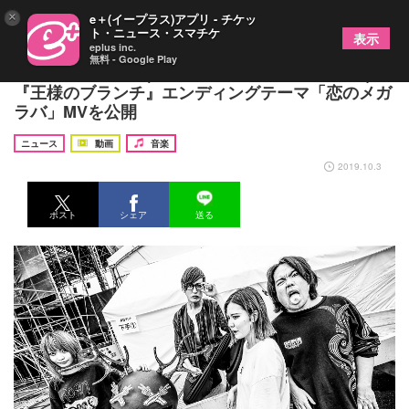
×
e＋(イープラス)アプリ - チケッ
ト・ニュース・スマチケ
表示
eplus inc.
無料 - Google Play
コロナナモレモモ(マキシマム ザ ホルモン2号店)、
『王様のブランチ』エンディングテーマ「恋のメガ
ラバ」MVを公開
ニュース
動画
音楽
2019.10.3
ポスト
シェア
送る