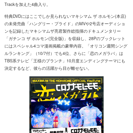
Trackを加えた4曲入り。
特典DVDにはここでしか見られないマキシマム ザ ホルモン(本店)
の未発売曲「ハングリー・プライド」のMVや2号店オーディショ
ンを記録したマキシマムザ亮君製作総指揮のドキュメンタリー
「ガチンコ ザ ホルモン(完全版)」を収録し、28Pのブックレット
にはスペシャル4コマ漫画掲載の豪華内容。「オリコン週間シング
ルランキング」（10/7付）でも4位、さらに「恋のメガラバ」は
TBS系テレビ「王様のブランチ」10月度エンディングテーマにも
決定するなど、彼らの活躍から目が離せない。