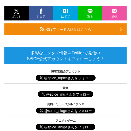
ポスト
シェア
はてブ
送る
送信
RSSフィードの購読はこちら
多彩なエンタメ情報をTwitterで発信中
SPICE公式アカウントをフォローしよう！
SPICE総合アカウント
音楽
演劇 / ミュージカル / ダンス
アニメ / ゲーム