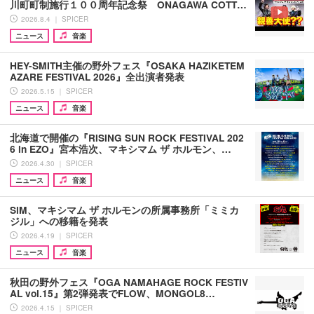
川町町制施行１００周年記念祭 ONAGAWA COTT…
2026.8.4 ｜ SPICER
ニュース
音楽
HEY-SMITH主催の野外フェス『OSAKA HAZIKETEM
AZARE FESTIVAL 2026』全出演者発表
2026.5.15 ｜ SPICER
ニュース
音楽
北海道で開催の『RISING SUN ROCK FESTIVAL 202
6 in EZO』宮本浩次、マキシマム ザ ホルモン、…
2026.4.30 ｜ SPICER
ニュース
音楽
SiM、マキシマム ザ ホルモンの所属事務所「ミミカ
ジル」への移籍を発表
2026.4.19 ｜ SPICER
ニュース
音楽
秋田の野外フェス『OGA NAMAHAGE ROCK FESTIV
AL vol.15』第2弾発表でFLOW、MONGOL8…
2026.4.15 ｜ SPICER