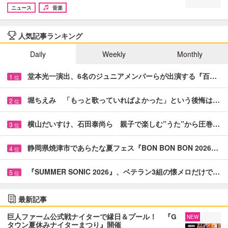
ニュース
音楽
人気記事ランキング
Daily
Weekly
Monthly
堂本光一演出、6名のジュニアメンバーらが出演する『百…
1
位
堀ちえみ 「もっと歌っていればよかった」という後悔は…
2
位
横山だいすけ、石田泰尚ら 親子で楽しむ”うた”から圧巻…
3
位
静岡県焼津市であらたな夏フェス『BON BON BON 2026…
4
位
『SUMMER SONIC 2026』、ベテラン3組の懐メロだけで…
5
位
最新記事
巨人ファーム公式戦ナイターで縁日＆プール！ 『G
NEW
タウン夏休みナイターまつり』開催