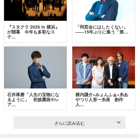
『スタクラ 2026 in 横浜』
「同窓会にはしたくない」
が開幕 今年も多彩なス
――15年ぶりに集う「第…
テ…
石井琢磨「人生の宝物にな
横内謙介×みょんふぁ×糸あ
るように」 初披露曲やレ
やつり人形一糸座 創作
ア…
人…
さらに読み込む