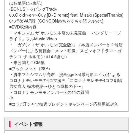
は各単語に×表記）
-BONUSトッピングTrack-
03.G’old〜en〜Guy [D×D remix] feat. Misaki (SpecialThanks)
04.拝啓VAP殿 [GONGONめちゃくちゃ語フルver.]
■DVD収録内容
・マキシマム ザ ホルモン本店の未発売曲 「ハングリー・プ
ライド」フルMusic Video
・「ガチンコ ザ ホルモン(完全版)」（本店メンバーと２号店
メンバーによる視聴会コメント映像、スピンオフドラマ・ガ
チンコ ザ ホルモン #14.5含む）
・未公開ミニCM集
■ブックレット（28P）
・脚本マキシマムザ亮君、漫画ggeika(厳河原エイカ)による
コロナナモレモモの4コマ漫画「コロナナモレモモ4コマ劇場
男女鹿人 栃木物語〜ひとつ屋根の下〜」
・コロナナモレモモメンバーへの11の質問
他
■コラボTシャツ抽選プレゼントキャンペーン応募用紙封入
イベント情報