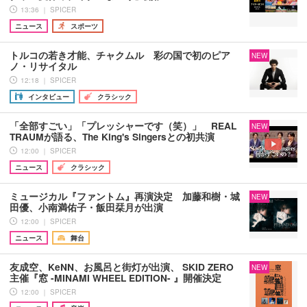
13:36 ｜ SPICER
ニュース
スポーツ
トルコの若き才能、チャクムル 彩の国で初のピア
NEW
ノ・リサイタル
12:18 ｜ SPICER
インタビュー
クラシック
「全部すごい」「プレッシャーです（笑）」 REAL
NEW
TRAUMが語る、The King's Singersとの初共演
12:00 ｜ SPICER
ニュース
クラシック
ミュージカル『ファントム』再演決定 加藤和樹・城
NEW
田優、小南満佑子・飯田栞月が出演
12:00 ｜ SPICER
ニュース
舞台
友成空、KeNN、お風呂と街灯が出演、 SKID ZERO
NEW
主催『窓 -MINAMI WHEEL EDITION- 』開催決定
12:00 ｜ SPICER