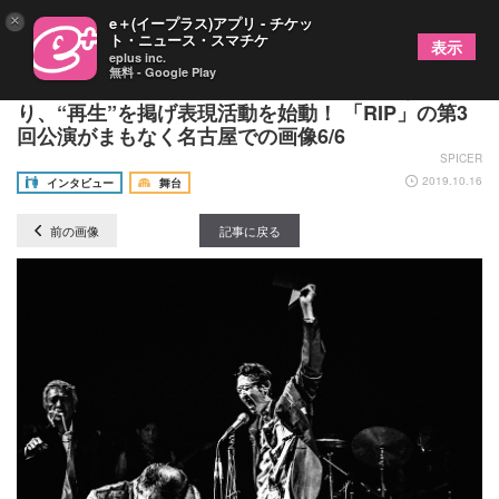
×
e＋(イープラス)アプリ - チケッ
ト・ニュース・スマチケ
表示
eplus inc.
無料 - Google Play
元「劇団日本維新派」のメンバーが主体とな
り、“再生”を掲げ表現活動を始動！ 「RIP」の第3
回公演がまもなく名古屋での画像6/6
SPICER
2019.10.16
インタビュー
舞台
前の画像
記事に戻る