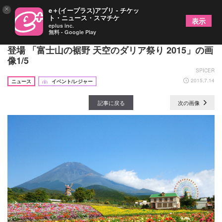
×
e＋(イープラス)アプリ - チケッ
ト・ニュース・スマチケ
表示
eplus inc.
無料 - Google Play
関東・東海エリア最大級20,000株のダリアの絨毯が
登場 「富士山の裾野 天空のダリア祭り 2015」の画
像1/5
SPICER
2015.7.14
ニュース
イベント/レジャー
記事に戻る
次の画像