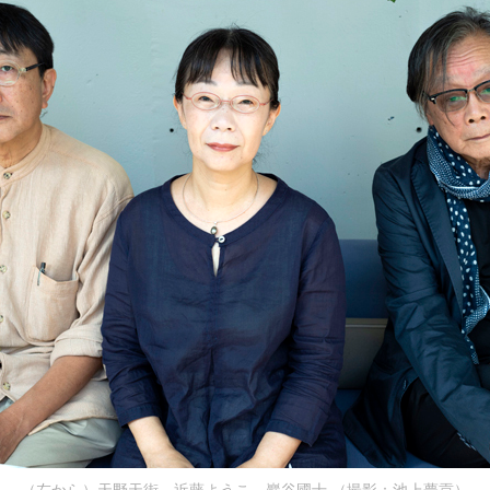
（左から）天野天街、近藤ようこ、巖谷國士 （撮影：池上夢貢）