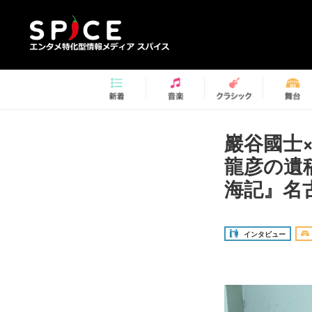
巖谷國士
龍彦の遺
海記』名
インタビュー