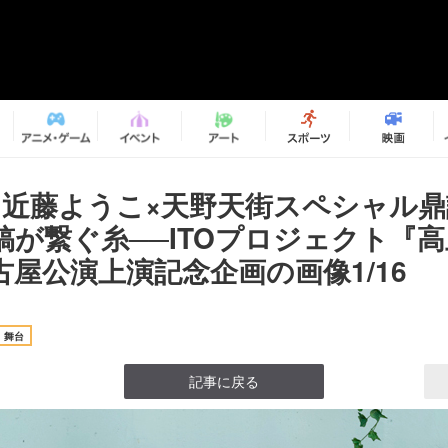
×近藤ようこ×天野天街スペシャル
稿が繋ぐ糸──ITOプロジェクト『
古屋公演上演記念企画の画像1/16
舞台
記事に戻る