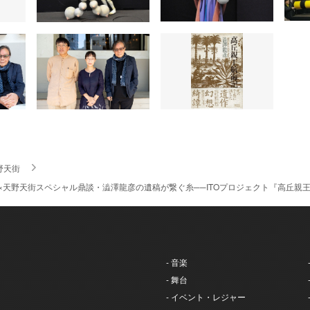
野天街
×天野天街スペシャル鼎談・澁澤龍彦の遺稿が繋ぐ糸──ITOプロジェクト『高丘親
- 音楽
- 舞台
- イベント・レジャー