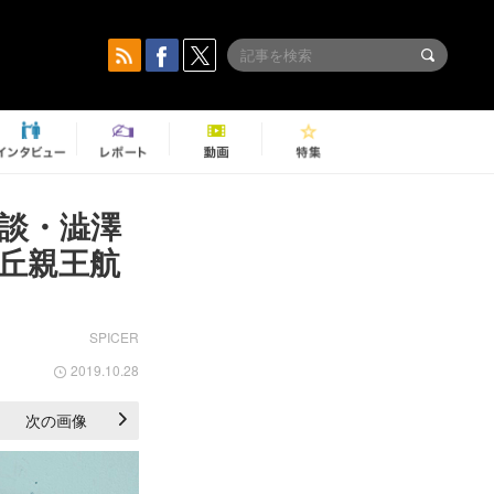
鼎談・澁澤
高丘親王航
SPICER
2019.10.28
次の画像