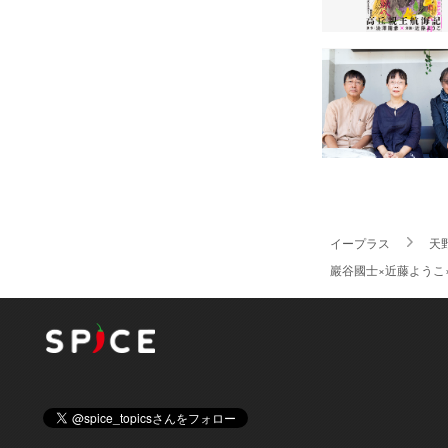
イープラス
天
巖谷國士×近藤ようこ