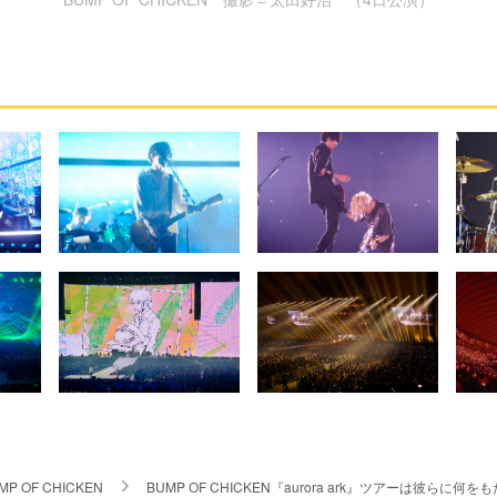
MP OF CHICKEN
BUMP OF CHICKEN『aurora ark』ツアーは彼