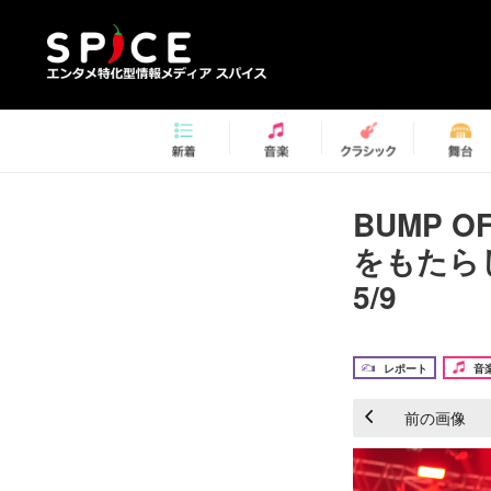
BUMP O
をもたら
5/9
レポート
音
前の画像