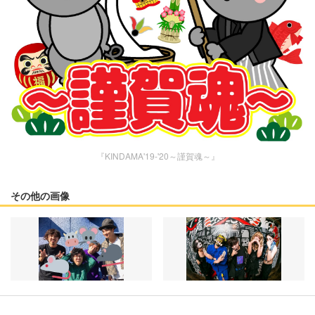
『KINDAMA'19-'20～謹賀魂～』
その他の画像