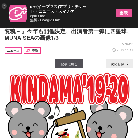
×
e＋(イープラス)アプリ - チケッ
ト・ニュース・スマチケ
表示
eplus inc.
無料 - Google Play
名物年越しライブイベント『KINDAMA'19-'20～謹
賀魂～』今年も開催決定、出演者第一弾に四星球、
MUNA SEAの画像1/3
SPICER
2019.11.11
ニュース
音楽
記事に戻る
次の画像