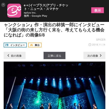
×
e＋(イープラス)アプリ - チケッ
ト・ニュース・スマチケ
表示
eplus inc.
無料 - Google Play
街歩きのように劇世界をめぐる、極東退屈道場『ジ
ャンクション』作・演出の林慎一郎にインタビュー
「大阪の街の来し方行く末を、考えてもらえる機会
になれば」の画像6/8
SPICER
2019.11.14
インタビュー
舞台
前の画像
記事に戻る
次の画像