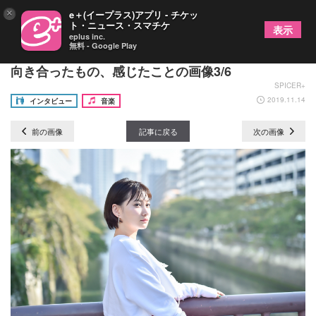
×
e＋(イープラス)アプリ - チケッ
ト・ニュース・スマチケ
表示
eplus inc.
無料 - Google Play
佐藤千亜妃が明かす、初のソロアルバム完成までに
向き合ったもの、感じたことの画像3/6
SPICER+
2019.11.14
インタビュー
音楽
前の画像
記事に戻る
次の画像