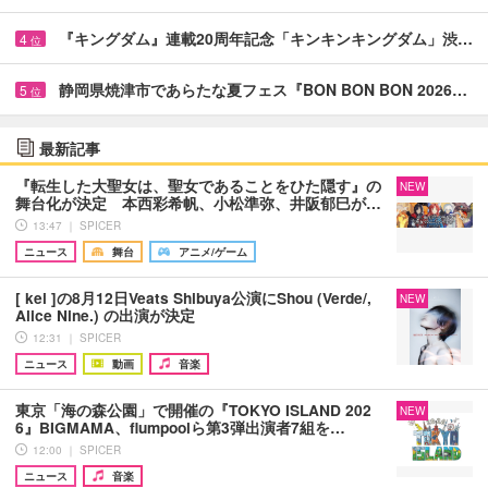
『キングダム』連載20周年記念「キンキンキングダム」渋…
4
位
静岡県焼津市であらたな夏フェス『BON BON BON 2026…
5
位
最新記事
『転生した大聖女は、聖女であることをひた隠す』の
NEW
舞台化が決定 本西彩希帆、小松準弥、井阪郁巳が…
13:47 ｜ SPICER
ニュース
舞台
アニメ/ゲーム
[ kei ]の8月12日Veats Shibuya公演にShou (Verde/,
NEW
Alice Nine.) の出演が決定
12:31 ｜ SPICER
ニュース
動画
音楽
東京「海の森公園」で開催の『TOKYO ISLAND 202
NEW
6』BIGMAMA、flumpoolら第3弾出演者7組を…
12:00 ｜ SPICER
ニュース
音楽