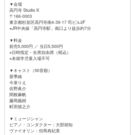
▼会場
高円寺 Studio K
〒166-0003
東京都杉並区高円寺南4-39-17 司ビル2F
※JR中央線「高円寺駅」南口より徒歩約7分
▼料金
前売5,000円 ／ 当日5,500円
※日時指定・全席自由席（税込）
※未就学児童入場不可
▼キャスト（50音順）
亜季緒
今泉りえ
佐野眞介
関根麻帆
藤岡義樹
町田慎之介
▼ミュージシャン
ピアノ・コンダクター：大部胡知
ヴァイオリン：但馬有紀美