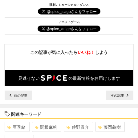
演劇 / ミュージカル / ダンス
アニメ / ゲーム
この記事が気に入ったら
いいね！
しよう
見逃せない
の最新情報をお届けします
前の記事
次の記事
関連キーワード
亜季緒
関根麻帆
佐野眞介
藤岡義樹