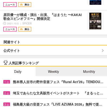
ニュース
舞台
原田優一が構成・演出・出演、『はまうた 〜KAKAI
歌会スピンオフⅡ〜』開催決定
2021.10.5 ｜ SPICER
ニュース
舞台
関連サイト
公式サイト
人気記事ランキング
Daily
Weekly
Monthly
熊本県人吉市の野外音楽フェス『Rural Act'26』TENDOU…
1
位
埼玉であらたな文具販売イベントがスタート 『まるっと…
2
位
福島最大級の音楽フェス『LIVE AZUMA 2026』無料で楽…
3
位