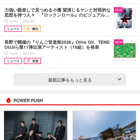
力強い眼差しで見つめる小瀧 望演じるヤンと対照的な
NEW
思想を持つ人々 『ロックンロール』のビジュアル…
12:00 ｜ SPICER
ニュース
舞台
長野で開催の『りんご音楽祭2026』Olive Oil、TEND
NEW
OUJIら第11弾出演アーティスト（16組）を発表
12:00 ｜ SPICER
ニュース
音楽
最新記事をもっと見る
POWER PUSH