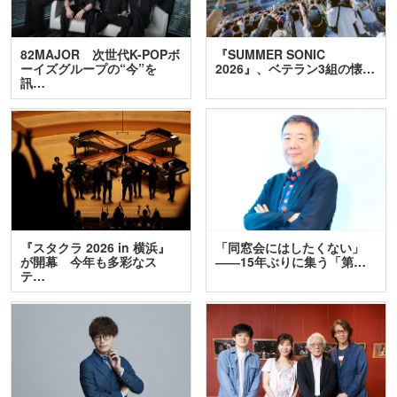
82MAJOR 次世代K-POPボ
『SUMMER SONIC
ーイズグループの“今”を
2026』、ベテラン3組の懐…
訊…
『スタクラ 2026 in 横浜』
「同窓会にはしたくない」
が開幕 今年も多彩なス
――15年ぶりに集う「第…
テ…