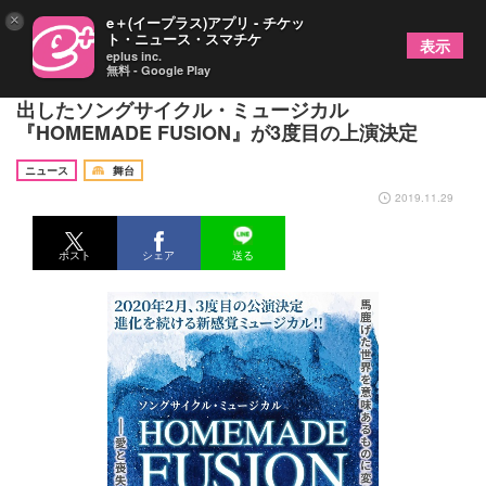
×
e＋(イープラス)アプリ - チケッ
ト・ニュース・スマチケ
表示
eplus inc.
無料 - Google Play
ニューヨークのミュージカル・クリエイターが生み
出したソングサイクル・ミュージカル
『HOMEMADE FUSION』が3度目の上演決定
ニュース
舞台
2019.11.29
ポスト
シェア
送る