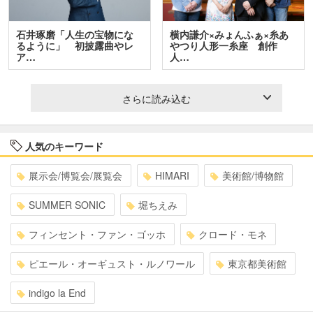
石井琢磨「人生の宝物にな
横内謙介×みょんふぁ×糸あ
るように」 初披露曲やレ
やつり人形一糸座 創作
ア…
人…
さらに読み込む
人気のキーワード
展示会/博覧会/展覧会
HIMARI
美術館/博物館
SUMMER SONIC
堀ちえみ
フィンセント・ファン・ゴッホ
クロード・モネ
ピエール・オーギュスト・ルノワール
東京都美術館
indigo la End