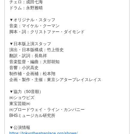
チェロ：成田七海
ドラム：永野雅晴
▼オリジナル・スタッフ
音楽：マイケル・クーマン
脚本・詞：クリストファー・ダイモンド
▼日本版上演スタッフ
演出・日本版構成：竹上悟史
翻訳・訳詞：長島祥
音楽監督・編曲：大部胡知
音響：小沢高史
制作補・企画補：松本翔
企画・製作・主催：東京シアタープレイスレイス
▼協力（50音順）
㈱ショウビズ
東宝芸能㈱
㈲ブロードウェイ・ライン・カンパニー
BHSミュージカル研究所
▼公演情報
https://tokyotheatreplace.org/shows/