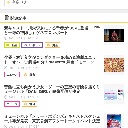
今泉りえ
関連記事
新キャスト・川栄李奈による千尋がついに登場 『千
と千尋の神隠し』ゲネプロレポート
2024.3.28 ｜ SPICER
動画
レポート
舞台
俳優・右近良之がコンダクターを務める演劇ユニッ
ト、オハヨウ劇場40分！presents 舞台『モーニン…
2022.10.19 ｜ SPICER
ニュース
舞台
苦難に立ち向かう少女・ダニーの空想の冒険を描くミ
ュージカル『DANI GIRL』映像配信が決定
2021.11.9 ｜ SPICER
ニュース
舞台
ミュージカル『メリー・ポピンズ』キャストスケジュ
ール等が発表 東京公演アフタートークイベント決定
2021.10.25 ｜ SPICER