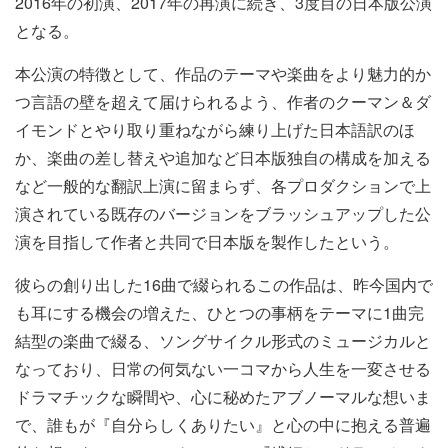
2016年の初演、2017年の再演に続き、3度目の日本版公演
となる。
本公演の特徴として、作品のテーマや楽曲をより魅力的か
つ言語の壁を超えて届けられるよう、作者のクーマン＆ダ
イモンドとやり取り重ねながら練り上げた日本語訳のほ
か、楽曲の差し替えや追加など日本版独自の構成を加える
など一般的な翻訳上演に留まらず、各プロダクションで上
演されている既存のバージョンをブラッシュアップした公
演を目指して作者と共同で日本版を製作したという。
彼らの創り出した16曲で綴られるこの作品は、昨今国内で
も耳にする機会の増えた、ひとつの事柄をテーマに1曲完
結型の楽曲で綴る、ソングサイクル形式のミュージカルと
なっており、日常の何気ない一コマから人生を一変させる
ドラマチックな瞬間や、心に秘めたアブノーマルな想いま
で、誰もが『自分らしくありたい』と心の中に抱える普遍