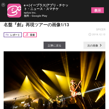
×
e＋(イープラス)アプリ - チケッ
ト・ニュース・スマチケ
表示
eplus inc.
無料 - Google Play
ACIDMAN 新たな驚きと発見に満ちた、17年越しの
名盤『創』再現ツアーの画像1/13
SPICER
2019.12.13
レポート
音楽
記事に戻る
次の画像