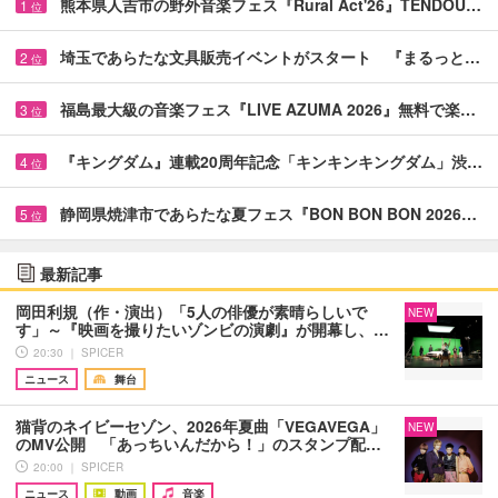
熊本県人吉市の野外音楽フェス『Rural Act'26』TENDOU…
1
位
埼玉であらたな文具販売イベントがスタート 『まるっと…
2
位
福島最大級の音楽フェス『LIVE AZUMA 2026』無料で楽…
3
位
『キングダム』連載20周年記念「キンキンキングダム」渋…
4
位
静岡県焼津市であらたな夏フェス『BON BON BON 2026…
5
位
最新記事
岡田利規（作・演出）「5人の俳優が素晴らしいで
NEW
す」～『映画を撮りたいゾンビの演劇』が開幕し、…
20:30 ｜ SPICER
ニュース
舞台
猫背のネイビーセゾン、2026年夏曲「VEGAVEGA」
NEW
のMV公開 「あっちいんだから！」のスタンプ配…
20:00 ｜ SPICER
ニュース
動画
音楽