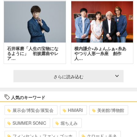
石井琢磨「人生の宝物にな
横内謙介×みょんふぁ×糸あ
るように」 初披露曲やレ
やつり人形一糸座 創作
ア…
人…
さらに読み込む
人気のキーワード
展示会/博覧会/展覧会
HIMARI
美術館/博物館
SUMMER SONIC
堀ちえみ
フィンセント・ファン・ゴッホ
クロード・モネ