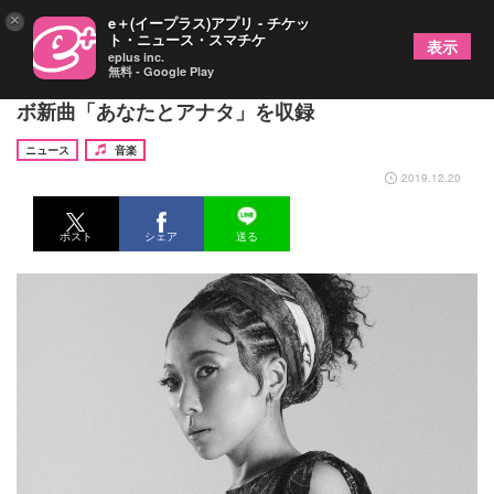
×
e＋(イープラス)アプリ - チケッ
ト・ニュース・スマチケ
表示
eplus inc.
無料 - Google Play
MISIA 7年ぶりベストアルバムに堂本 剛とのコラ
ボ新曲「あなたとアナタ」を収録
ニュース
音楽
2019.12.20
ポスト
シェア
送る