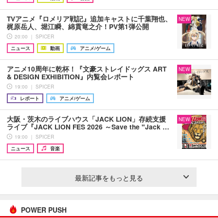
TVアニメ『ロメリア戦記』追加キャストに千葉翔也、
NEW
梶原岳人、堀江瞬、綿貫竜之介！PV第1弾公開
20:00 ｜ SPICER
ニュース
動画
アニメ/ゲーム
アニメ10周年に乾杯！『文豪ストレイドッグス ART
NEW
& DESIGN EXHIBITION』内覧会レポート
19:00 ｜ SPICER
レポート
アニメ/ゲーム
大阪・茨木のライブハウス「JACK LION」存続支援
NEW
ライブ『JACK LION FES 2026 ～Save the "Jack …
19:00 ｜ SPICER
ニュース
音楽
最新記事をもっと見る
POWER PUSH