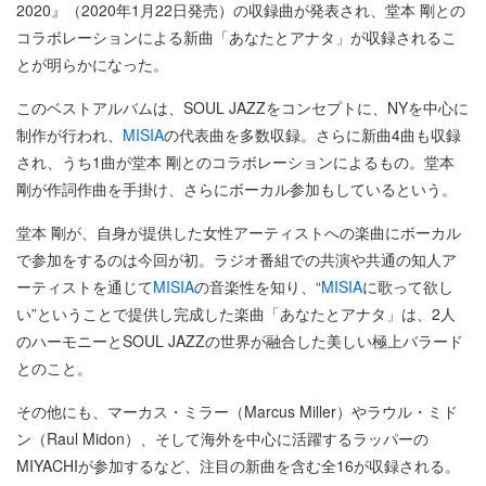
2020』（2020年1月22日発売）の収録曲が発表され、堂本 剛との
コラボレーションによる新曲「あなたとアナタ」が収録されるこ
とが明らかになった。
このベストアルバムは、SOUL JAZZをコンセプトに、NYを中心に
制作が行われ、
MISIA
の代表曲を多数収録。さらに新曲4曲も収録
され、うち1曲が堂本 剛とのコラボレーションによるもの。堂本
剛が作詞作曲を手掛け、さらにボーカル参加もしているという。
堂本 剛が、自身が提供した女性アーティストへの楽曲にボーカル
で参加をするのは今回が初。ラジオ番組での共演や共通の知人ア
ーティストを通じて
MISIA
の音楽性を知り、“
MISIA
に歌って欲し
い”ということで提供し完成した楽曲「あなたとアナタ」は、2人
のハーモニーとSOUL JAZZの世界が融合した美しい極上バラード
とのこと。
その他にも、マーカス・ミラー（Marcus Miller）やラウル・ミド
ン（Raul Midon）、そして海外を中心に活躍するラッパーの
MIYACHIが参加するなど、注目の新曲を含む全16が収録される。