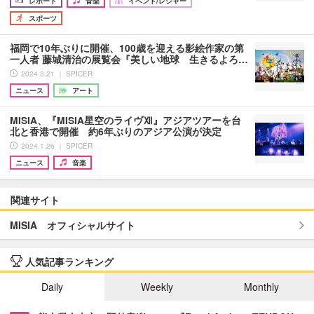
レポート
音楽
イベント/レジャー
スポーツ
福岡で10年ぶりに開催、100歳を迎える影絵作家の第
一人者 藤城清治の展覧会『美しい地球 生きるよろ…
2024.3.21 ｜ SPICER
ニュース
アート
MISIA、『MISIA星空のライヴⅫ』アジアツアーを台
北と香港で開催 約6年ぶりのアジア公演が決定
2024.1.26 ｜ SPICER
ニュース
音楽
関連サイト
MISIA オフィシャルサイト
人気記事ランキング
Daily
Weekly
Monthly