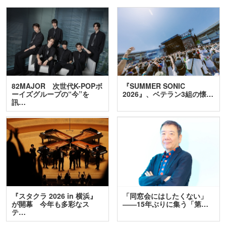
82MAJOR 次世代K-POPボ
『SUMMER SONIC
ーイズグループの“今”を
2026』、ベテラン3組の懐…
訊…
『スタクラ 2026 in 横浜』
「同窓会にはしたくない」
が開幕 今年も多彩なス
――15年ぶりに集う「第…
テ…