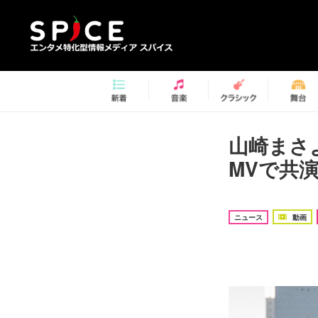
山崎まさ
MVで共
ニュース
動画