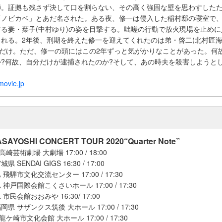
師。証拠も残さず決して口を割らない、その高く強固な壁を思わすした
「ノビカベ」とあだ名された。ある夜、修一は侵入した稲村邸の寝室で
る妻・葉子(中村ゆり)の姿を目撃する。咄嗟の行動で放火現場を止め
れる。2年後、刑期を終えた修一を迎えてくれたのは弟・啓二(北村匠海
)だけ。ただ、修一の頭にはこの2年ずっと気がかりなことがあった。何
?何故、自分だけが逮捕されたのか?そして、あの時夫を殺害しようと
movie.jp
SAYOSHI CONCERT TOUR 2020“Quarter Note”
崎芸術劇場 大劇場 17:00 / 18:00
SENDAI GIGS 16:30 / 17:00
飛騨市文化交流センター 17:00 / 17:30
 神戸国際会館こくさいホール 17:00 / 17:30
市民会館おおみや 16:30/ 17:00
県 サザンクス筑後 大ホール 17:00 / 17:30
ケ崎市文化会館 大ホール 17:00 / 17:30