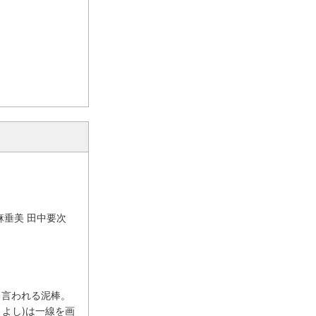
麻垂美 田中要次
と言われる泥棒。
よし)は一線を画