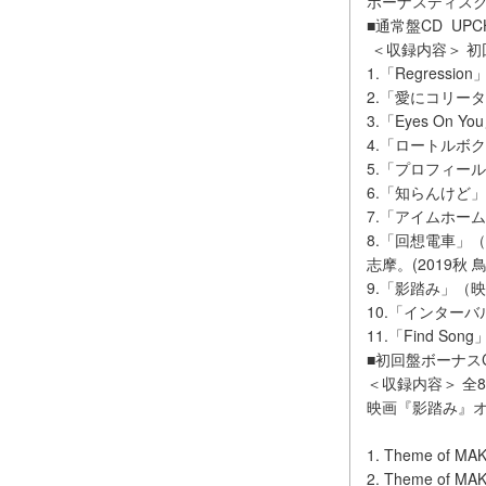
ボーナスディス
■通常盤CD UPCH-
＜収録内容＞ 初回
1.「Regression
2.「愛にコリー
3.「Eyes On
4.「ロートルボ
5.「プロフィー
6.「知らんけど」
7.「アイムホー
8.「回想電車」（
志摩。(2019秋
9.「影踏み」（映
10.「インターバ
11.「Find Song
■初回盤ボーナス
＜収録内容＞ 全
映画『影踏み』
1. Theme of MAK
2. Theme of MAKA