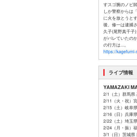
すスゴ腕のノビ
しか警察からは
に火を放とうとす
後、修一は逮捕さ
久子(尾野真千子
がバレていたのか
の行方は...。
https://kagefumi-
ライブ情報
YAMAZAKI MA
2/1（土）群馬県 高
2/11（火・祝）宮城県 
2/15（土）岐阜県 
2/16（日）兵庫県
2/22（土）埼玉県 
2/24（月・振）福岡
3/1（日）茨城県 龍