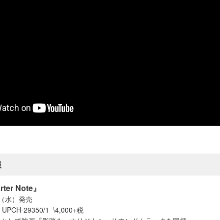
報
er Note』
日（水）発売
CH-29350/1 \4,000+税