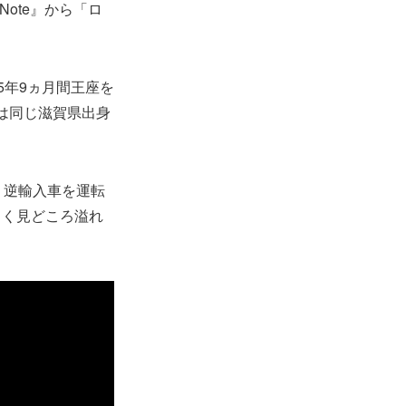
Note』から「ロ
5年9ヵ月間王座を
は同じ滋賀県出身
、逆輸入車を運転
しく見どころ溢れ