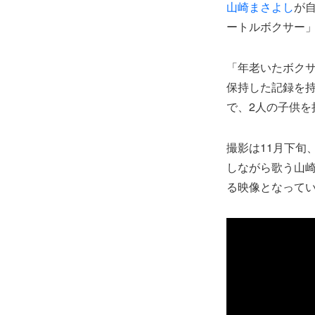
山崎まさよし
が自
ートルボクサー
「年老いたボクサ
保持した記録を持
で、2人の子供を
撮影は11月下旬
しながら歌う山
る映像となって