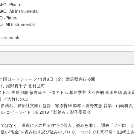
AKO -Piano-
KO -All Instrumental-
O -Piano-
 -All Instrumental-
nstrumental-
』
） 全国ロードショー ／11月8日（金）群馬県先行公開
し 尾野真千子 北村匠海
ストル 中尾明慶 藤野涼子 下條アトム 根岸季衣 大石吾朗 高田里穂 真田
吾 ／大竹しのぶ
影踏み」祥伝社文庫）監督：篠原哲雄 脚本：菅野友恵 音楽：山崎将義
ル コピーライト：© 2019「影踏み」製作委員会
」ではなく、深夜に人の居る住宅に侵入し盗みを働く、通称「ノビ師」
狙い“現金”を盗み出す忍び込みのプロで、その中でも真壁修一(山崎まさ