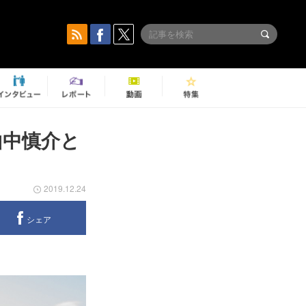
山中慎介と
2019.12.24
シェア