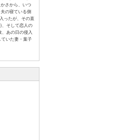
たかさから、いつ
、夫の寝ている側
に入ったが、その直
)、そして恋人の
故、あの日の侵入
していた妻・葉子