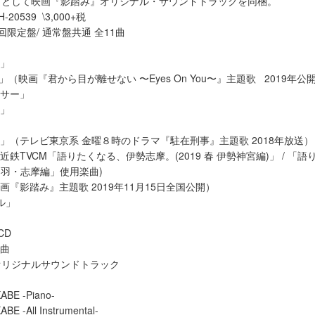
クとして映画『影踏み』オリジナル・サウンドトラックを同梱。
20539 \3,000+税
限定盤/ 通常盤共通 全11曲
」
タ」
 You」（映画『君から目が離せない 〜Eyes On You〜』主題歌 2019年公
クサー」
ル」
ム」（テレビ東京系 金曜８時のドラマ『駐在刑事』主題歌 2018年放送）
近鉄TVCM「語りたくなる、伊勢志摩。(2019 春 伊勢神宮編)」 / 「
 鳥羽・志摩編」使用楽曲)
画『影踏み』主題歌 2019年11月15日全国公開）
ル」
」
CD
8曲
オリジナルサウンドトラック
ABE -Piano-
BE -All Instrumental-