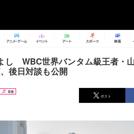
よし WBC世界バンタム級王者・
演、後日対談も公開
音楽
ポスト