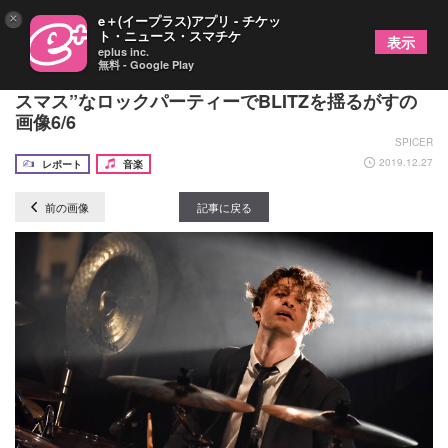
×
e＋(イープラス)アプリ - チケッ
ト・ニュース・スマチケ
表示
eplus inc.
無料 - Google Play
BIGMAMA、一夜限りの“ロック×クラシック×クリ
スマス”なロックパーティーでBLITZを揺るがすの
画像6/6
SPICER
2019.12.27
レポート
音楽
前の画像
記事に戻る