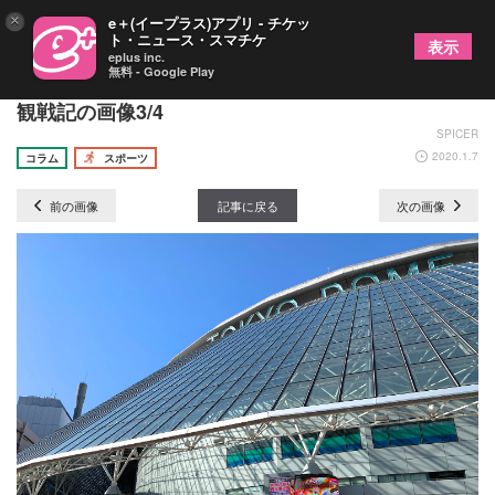
×
e＋(イープラス)アプリ - チケッ
ト・ニュース・スマチケ
表示
eplus inc.
無料 - Google Play
「いつもそこにライガーがいた」1月5日東京ドーム
観戦記の画像3/4
SPICER
2020.1.7
コラム
スポーツ
前の画像
記事に戻る
次の画像