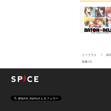
イープラス
BA
画像1/2