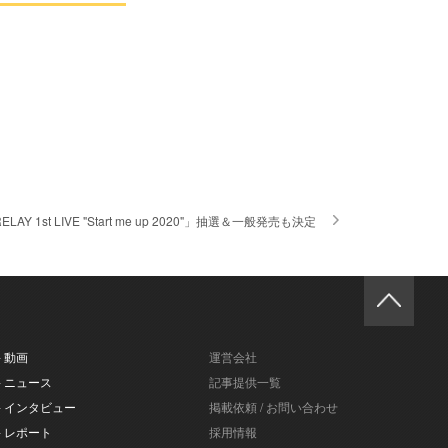
t LIVE "Start me up 2020"」抽選＆一般発売も決定
- 動画
運営会社
- ニュース
記事提供一覧
- インタビュー
掲載依頼 / お問い合わせ
- レポート
採用情報