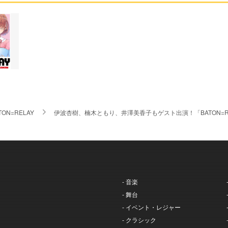
TON=RELAY
伊波杏樹、楠木ともり、井澤美香子もゲスト出演！「BATON=RELAY 1s
- 音楽
- 舞台
- イベント・レジャー
- クラシック