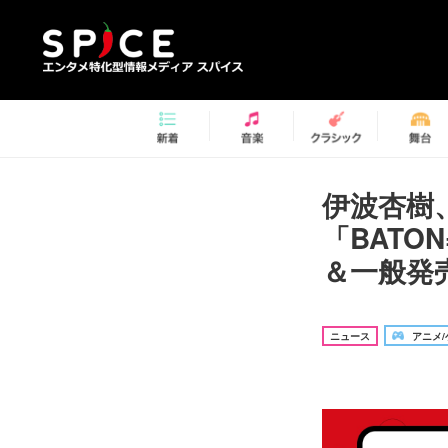
伊波杏樹
「BATON=
＆一般発売
ニュース
アニメ/