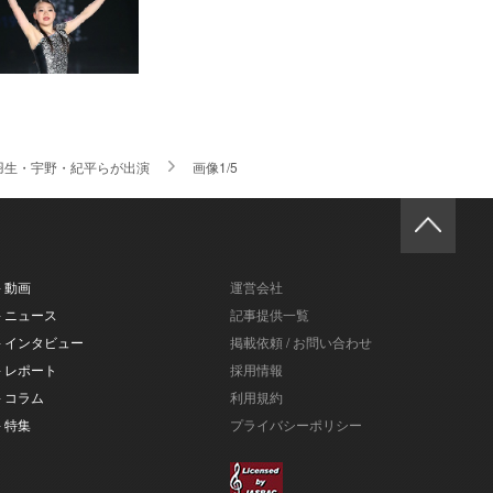
羽生・宇野・紀平らが出演
画像1/5
- 動画
運営会社
- ニュース
記事提供一覧
- インタビュー
掲載依頼 / お問い合わせ
- レポート
採用情報
- コラム
利用規約
- 特集
プライバシーポリシー