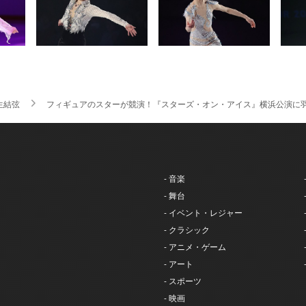
生結弦
フィギュアのスターが競演！『スターズ・オン・アイス』横浜公演に
- 音楽
- 舞台
- イベント・レジャー
- クラシック
- アニメ・ゲーム
- アート
- スポーツ
- 映画