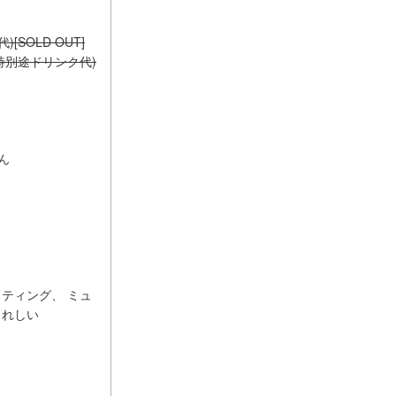
)[SOLD OUT]
・入場時別途ドリンク代)
ん
ティング、 ミュ
うれしい