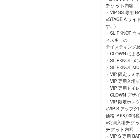
内容:
・VIP SS 専用
※STAGE A サ
す。)
・SLIPKNOT
ィスキーの
テイスティング及
・CLOWN による 
・SLIPKNOT
・SLIPKNOT M
・VIP 限定ラミ
・VIP 専用入場
・VIP 専用トイレ
・CLOWN デザイ
・VIP 限定ポス
<VIP S アップ
価格:￥58,000(
※公演入場
内容:
・VIP S 専用 