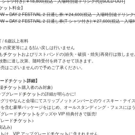
シャツ付き):￥18,800(税込・入場時別途ドリンク代)[SOLD OUT]
料金】
HOW + DAY 2 FESTIVAL 2 日通し券:￥24,600(税込・入場時別途ドリンク代
HOW + DAY 2 FESTIVAL 2 日通し券(T シャツ付き):￥27,600(税込
 / 6歳以上有料
ストの変更等による払い戻しは行いません
も
およびリストバンドの(紛失・破損・焼失)再発行は致しませ
定枚数に達し次第、随時受付を終了させて頂きます。
発売はございませんので予めご了承ください。
レード
詳細】
場
購入者のみ対象)
アップグレード
の詳細が明らかに!
ーグリやなんと会場にてスリップノットメンバーとのウィスキー・テイス
ーを含む豪華パッケージをはじめ、オールスタンディング・フェスには
プグレード
をグッズや VIP 特典付きで販売!
プグレード
>
(税込み)
は、VIP アップグレード
に含まれません