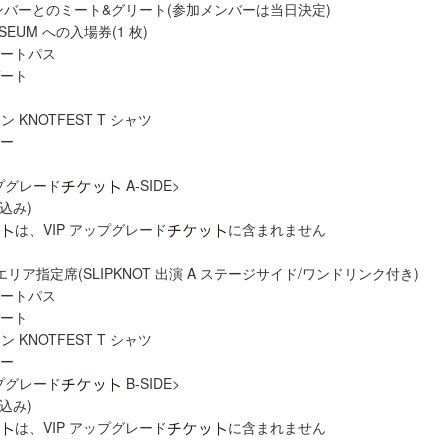
 メンバーとのミート&グリート(参加メンバーは当日決定)
USEUM への入場券(1 枚)
ネートパス
ゲート
ン KNOTFEST T シャツ
ター
アップグレード
A-SIDE>
税込み)
は、VIP アップグレード
に含まれません
R エリア指定席(SLIPKNOT 出演 A ステージサイド/ワンドリンク付き)
ネートパス
ゲート
ン KNOTFEST T シャツ
ター
アップグレード
B-SIDE>
税込み)
は、VIP アップグレード
に含まれません