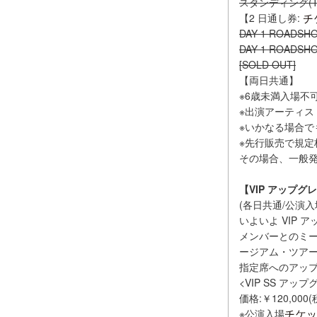
スタンディング(T 
【2 日通し券:
DAY 1 ROADS
DAY 1 ROADS
[SOLD OUT]
【両日共通】
※6歳未満入場不可
※出演アーティ
※いかなる場合で
※先行販売で規
その場合、一般
【VIP アップグ
(各日共通/公演入
いよいよ VIP 
メンバーとのミ
ージアム・ツア
指定席へのアッ
<VIP SS アッ
価格:￥120,000
※公演入場