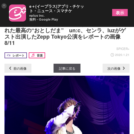
×
e＋(イープラス)アプリ - チケッ
ト・ニュース・スマチケ
表示
eplus inc.
無料 - Google Play
あらなるめい 歌と仲間をこよなく愛する彼らがく
れた最高の“おとしだま” un:c、センラ、luzがゲ
スト出演したZepp Tokyo公演をレポートの画像
8/11
SPICER+
2020.1.21
レポート
音楽
前の画像
記事に戻る
次の画像