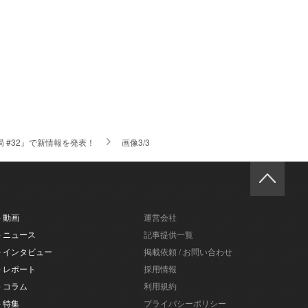
 #32』で新情報を発表！
画像3/3
- 動画
運営会社
- ニュース
記事提供一覧
- インタビュー
掲載依頼 / お問い合わせ
- レポート
採用情報
- コラム
利用規約
- 特集
プライバシーポリシー