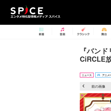
『バンド
CiRCL
ニュース
アニメ/
前の画像