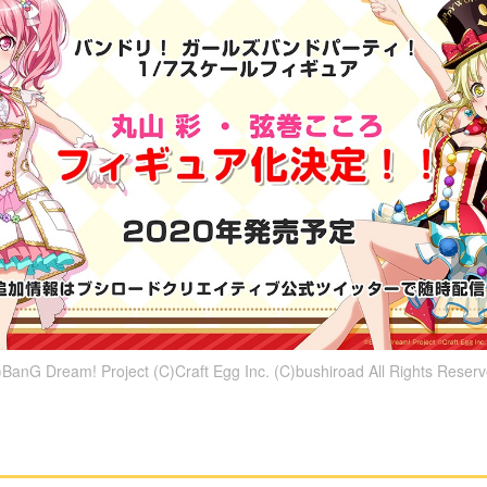
)BanG Dream! Project (C)Craft Egg Inc. (C)bushiroad All Rights Reserv