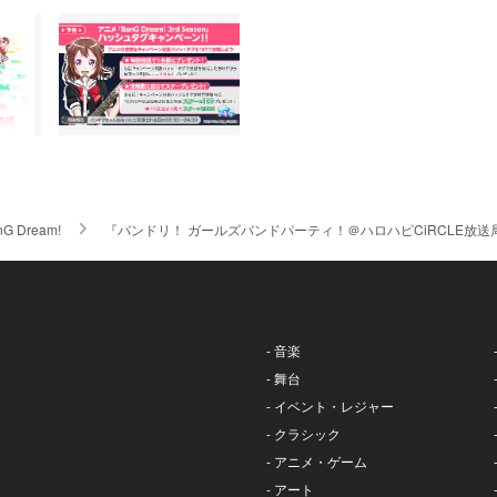
nG Dream!
『バンドリ！ ガールズバンドパーティ！＠ハロハピCiRCLE放送局
- 音楽
- 舞台
- イベント・レジャー
- クラシック
- アニメ・ゲーム
- アート