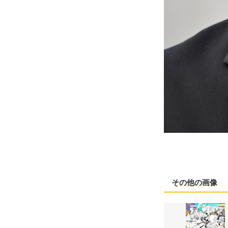
その他の画像