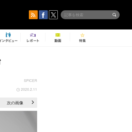
台
SPICER
2020.2.11
次の画像