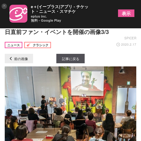
×
e＋(イープラス)アプリ - チケッ
ト・ニュース・スマチケ
表示
eplus inc.
無料 - Google Play
ルカ・スーリッチ、初のソロ公演について語る、来
日直前ファン・イベントを開催の画像3/3
SPICER
2020.2.17
ニュース
クラシック
前の画像
記事に戻る