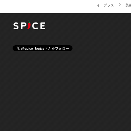
イープラス
美