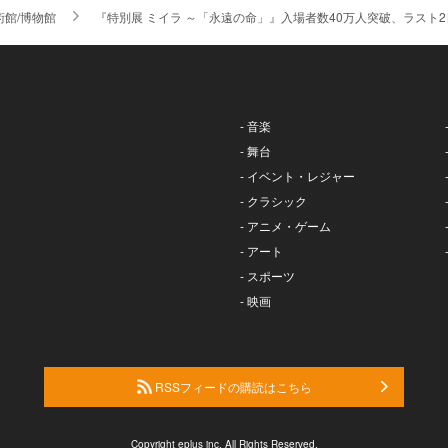
術館/博物館
『特別展 ミイラ ～「永遠の命」』入場者数40万人突破、ラスト
- 音楽
- 舞台
- イベント・レジャー
- クラシック
- アニメ・ゲーム
- アート
- スポーツ
- 映画
RSSフィードの購読はこちら
Copyright eplus inc. All Rights Reserved.