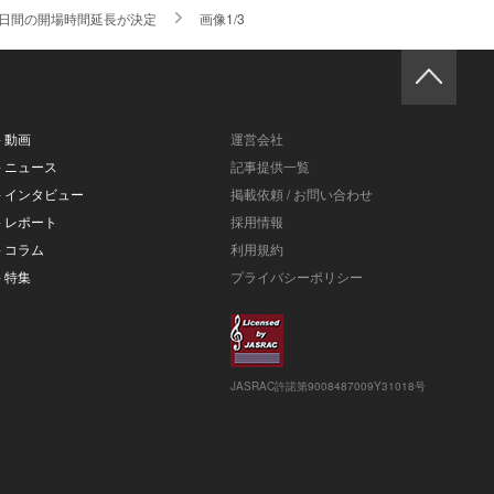
2日間の開場時間延長が決定
画像1/3
- 動画
運営会社
- ニュース
記事提供一覧
- インタビュー
掲載依頼 / お問い合わせ
- レポート
採用情報
- コラム
利用規約
- 特集
プライバシーポリシー
JASRAC許諾第9008487009Y31018号