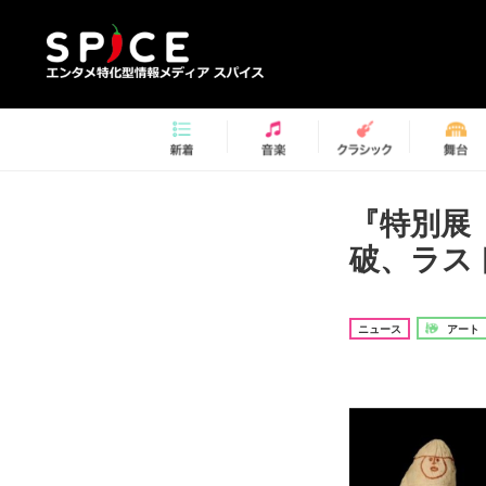
『特別展
破、ラス
ニュース
アート