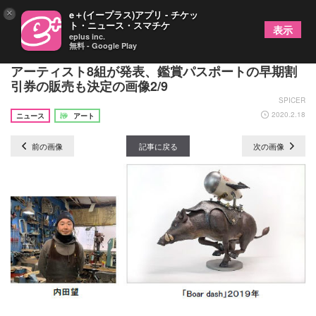
×
e＋(イープラス)アプリ - チケッ
ト・ニュース・スマチケ
表示
eplus inc.
無料 - Google Play
『六甲ミーツ・アート 芸術散歩2020』 第一弾招待
アーティスト8組が発表、鑑賞パスポートの早期割
引券の販売も決定の画像2/9
SPICER
2020.2.18
ニュース
アート
前の画像
記事に戻る
次の画像