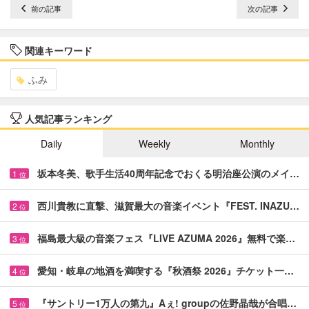
前の記事
次の記事
関連キーワード
ふみ
人気記事ランキング
Daily
Weekly
Monthly
坂本冬美、歌手生活40周年記念でおくる明治座公演のメイ…
1
位
西川貴教に直撃、滋賀最大の音楽イベント『FEST. INAZU…
2
位
福島最大級の音楽フェス『LIVE AZUMA 2026』無料で楽…
3
位
愛知・岐阜の地酒を満喫する『秋酒祭 2026』チケット一…
4
位
『サントリー1万人の第九』Aぇ! groupの佐野晶哉が合唱…
5
位