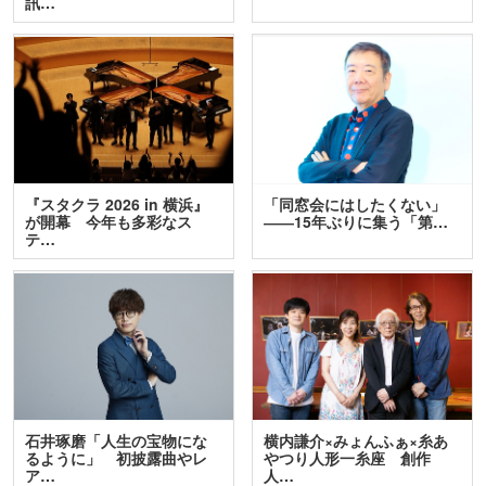
訊…
『スタクラ 2026 in 横浜』
「同窓会にはしたくない」
が開幕 今年も多彩なス
――15年ぶりに集う「第…
テ…
石井琢磨「人生の宝物にな
横内謙介×みょんふぁ×糸あ
るように」 初披露曲やレ
やつり人形一糸座 創作
ア…
人…