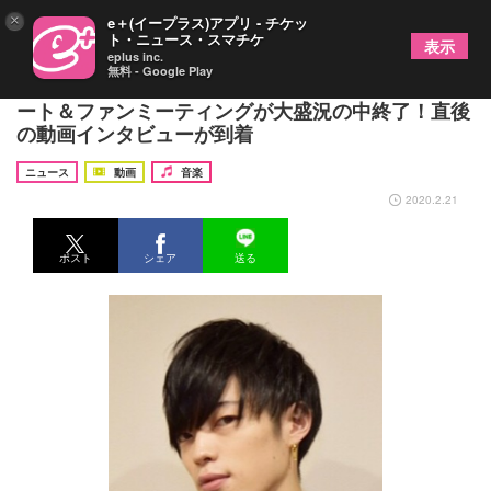
×
e＋(イープラス)アプリ - チケッ
ト・ニュース・スマチケ
表示
eplus inc.
無料 - Google Play
Youtube登録者数20万人突破「ふみ」ピアノコンサ
ート＆ファンミーティングが大盛況の中終了！直後
の動画インタビューが到着
ニュース
動画
音楽
2020.2.21
ポスト
シェア
送る