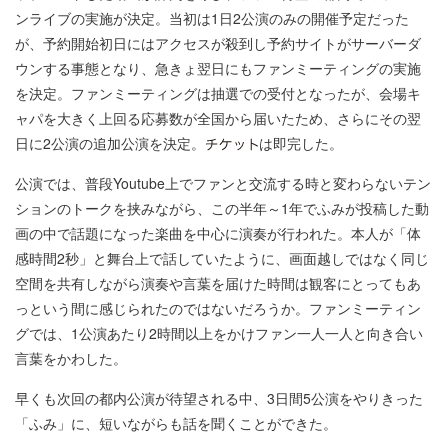
ンライブの実施が決定。当初は1日2公演のみの開催予定だった
が、予約開始初日にはアクセスが殺到し予約サイトがサーバーダ
ウンする事態となり、急きょ翌日にもファンミーティングの実施
を決定。ファンミーティングは抽選での受付となったが、会場キ
ャパを大きく上回る応募数が全国から届いたため、さらにその翌
日に2公演の追加公演を決定。
は即完した。
公演では、普段Youtube上でファンと交流する時と変わらないテン
ションのトークを挟みながら、この半年～1年でふみが投稿した動
画の中で話題になった楽曲を中心に演奏が行われた。本人が「体
感時間2秒」と舞台上で話していたように、画面越しではなく同じ
空間を共有しながら演奏や言葉を届けた時間は観客にとってもあ
っという間に感じられたのではないだろうか。ファンミーティン
グでは、1公演あたり2時間以上をかけファン一人一人と向き合い
言葉をかわした。
早くも次回の都内公演が待望される中、3日間5公演をやりきった
「ふみ」に、短いながらも話を聞くことができた。