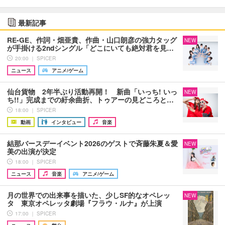
最新記事
RE-GE、作詞・畑亜貴、作曲・山口朗彦の強力タッグ
NEW
が手掛ける2ndシングル「どこにいても絶対君を見…
20:00 ｜ SPICER
ニュース
アニメ/ゲーム
仙台貨物 2年半ぶり活動再開！ 新曲「いっち! いっ
NEW
ち!!」完成までの紆余曲折、トゥアーの見どころと…
18:00 ｜ SPICER
動画
インタビュー
音楽
結那バースデーイベント2026のゲストで斉藤朱夏＆愛
NEW
美の出演が決定
18:00 ｜ SPICER
ニュース
音楽
アニメ/ゲーム
月の世界での出来事を描いた、少しSF的なオペレッ
NEW
タ 東京オペレッタ劇場『フラウ・ルナ』が上演
17:00 ｜ SPICER