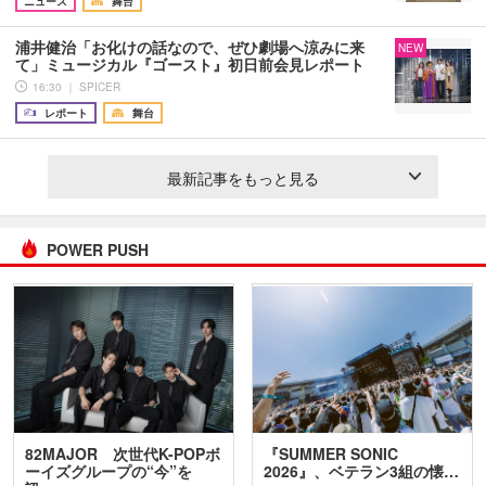
ニュース
舞台
浦井健治「お化けの話なので、ぜひ劇場へ涼みに来
NEW
て」ミュージカル『ゴースト』初日前会見レポート
16:30 ｜ SPICER
レポート
舞台
最新記事をもっと見る
POWER PUSH
82MAJOR 次世代K-POPボ
『SUMMER SONIC
ーイズグループの“今”を
2026』、ベテラン3組の懐…