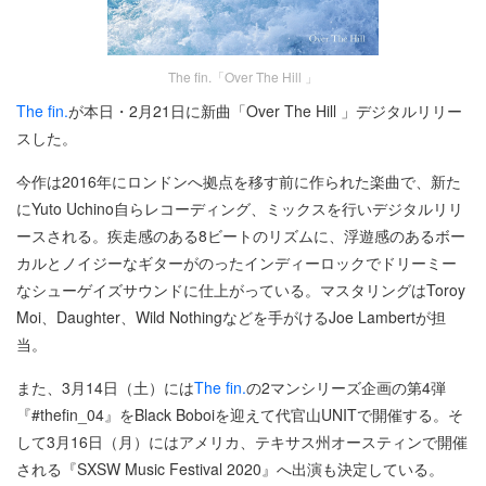
The fin.「Over The Hill 」
The fin.
が本日・2月21日に新曲「Over The Hill 」デジタルリリー
スした。
今作は2016年にロンドンへ拠点を移す前に作られた楽曲で、新た
にYuto Uchino自らレコーディング、ミックスを行いデジタルリリ
ースされる。疾走感のある8ビートのリズムに、浮遊感のあるボー
カルとノイジーなギターがのったインディーロックでドリーミー
なシューゲイズサウンドに仕上がっている。マスタリングはToroy
Moi、Daughter、Wild Nothingなどを手がけるJoe Lambertが担
当。
また、3月14日（土）には
The fin.
の2マンシリーズ企画の第4弾
『#thefin_04』をBlack Boboiを迎えて代官山UNITで開催する。そ
して3月16日（月）にはアメリカ、テキサス州オースティンで開催
される『SXSW Music Festival 2020』へ出演も決定している。