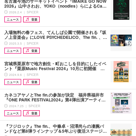
名古屋今池のサーキットイベント『IMAIKE GO NOW
2026』山中さわお、YOKO（noodles）らによるCa…
2026.2.4 ｜ SPICER
ニュース
音楽
入場無料の春フェス、てんしば公園で開催される『坂
ノ上音楽会』にLOVE PSYCHEDELICO、The fin. 、…
2025.3.5 ｜ SPICER
ニュース
音楽
宮城県栗原市で地方創生・町おこしを目的にしたイベ
ント『栗原Music Festival 2024』10月に初開催 …
2024.9.6 ｜ SPICER
ニュース
音楽
カネコアヤノとThe fin.の参加が決定 福井県福井市
『ONE PARK FESTIVAL2024』第4弾出演アーティ…
2024.7.25 ｜ SPICER
ニュース
音楽
『フジロック』The fin.、中條卓・沼澤尚らの凄腕バ
ンドなど第8弾ラインナップ＆5年ぶり復活ステージ…