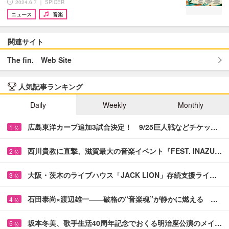
2024.6.7 ｜ SPICER
ニュース
音楽
関連サイト
The fin. Web Site
人気記事ランキング
Daily
Weekly
Monthly
広島東洋カープ追加3試合決定！ 9/25巨人戦などチケッ…
1
位
西川貴教に直撃、滋賀最大の音楽イベント『FEST. INAZU…
2
位
大阪・茨木のライブハウス「JACK LION」存続支援ライ…
3
位
石田泰尚×渡辺雄一――破格の“音楽魂”が静かに燃える …
4
位
坂本冬美、歌手生活40周年記念でおくる明治座公演のメイ…
5
位