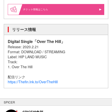
情報はこちら
リリース情報
Digital Single「Over The Hill」
Release: 2020.2.21
Format: DOWNLOAD / STREAMING
Label: HIP LAND MUSIC
Track:
1. Over The Hill
配信リンク
https://Thefin.lnk.to/OverTheHill
SPICER
SPICE編集部