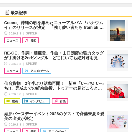
最新記事
Cocco、沖縄の歌を集めたニューアルバム『ハナウム
イ』のリリースが決定 「強く儚い者たち from oki…
2026.8.8 ｜ SPICER
ニュース
音楽
RE-GE、作詞・畑亜貴、作曲・山口朗彦の強力タッグ
が手掛ける2ndシングル「どこにいても絶対君を見…
2026.8.8 ｜ SPICER
ニュース
アニメ/ゲーム
仙台貨物 2年半ぶり活動再開！ 新曲「いっち! いっ
ち!!」完成までの紆余曲折、トゥアーの見どころと…
2026.8.8 ｜ SPICER
動画
インタビュー
音楽
結那バースデーイベント2026のゲストで斉藤朱夏＆愛
美の出演が決定
2026.8.8 ｜ SPICER
ニュース
音楽
アニメ/ゲーム