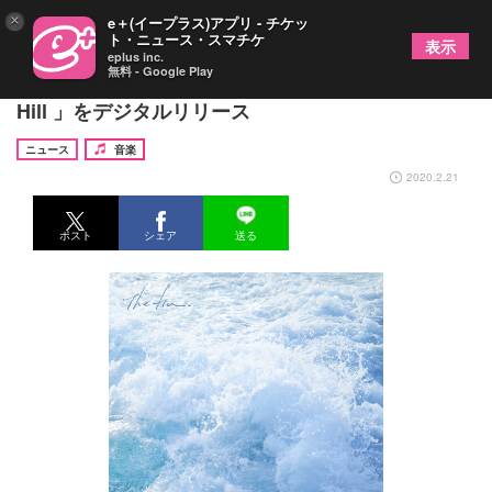
×
e＋(イープラス)アプリ - チケッ
ト・ニュース・スマチケ
表示
eplus inc.
無料 - Google Play
The fin. ロンドン移住前の未発表新曲「Over The
Hill 」をデジタルリリース
ニュース
音楽
2020.2.21
ポスト
シェア
送る