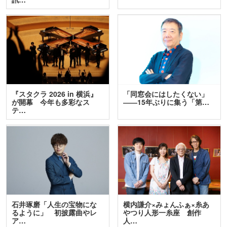
『スタクラ 2026 in 横浜』
「同窓会にはしたくない」
が開幕 今年も多彩なス
――15年ぶりに集う「第…
テ…
石井琢磨「人生の宝物にな
横内謙介×みょんふぁ×糸あ
るように」 初披露曲やレ
やつり人形一糸座 創作
ア…
人…