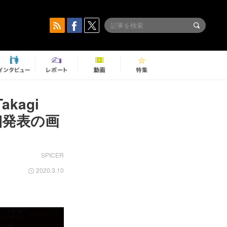
kagi
』詳細発表の画
SPICER
2020.3.10