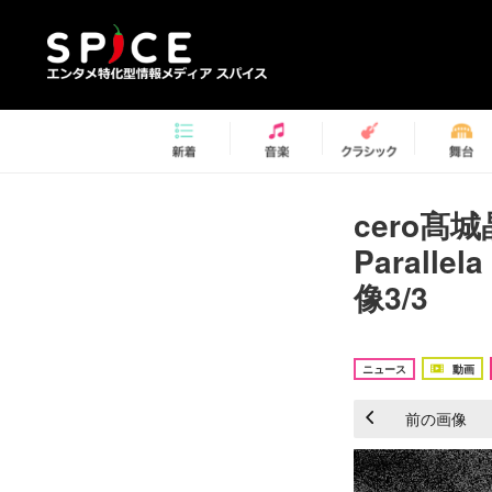
cero髙城
Parall
像3/3
ニュース
動画
前の画像