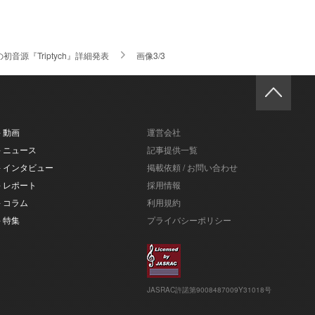
caの初音源『Triptych』詳細発表
画像3/3
- 動画
運営会社
- ニュース
記事提供一覧
- インタビュー
掲載依頼 / お問い合わせ
- レポート
採用情報
- コラム
利用規約
- 特集
プライバシーポリシー
JASRAC許諾第9008487009Y31018号