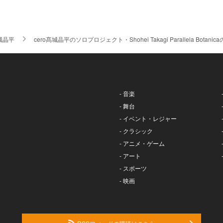
城晶平
cero髙城晶平のソロプロジェクト・Shohei Takagi Parallela Botani
- 音楽
- 舞台
- イベント・レジャー
- クラシック
- アニメ・ゲーム
- アート
- スポーツ
- 映画