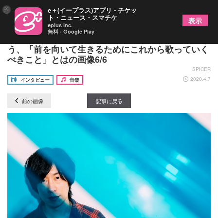
×
e＋(イープラス)アプリ - チケッ
ト・ニュース・スマチケ
表示
eplus inc.
無料 - Google Play
ストレイテナー・ホリエアツシが最新シングルで詠
う、「前を向いて生きるためにこれから歌っていく
べきこと」とはの画像6/6
SPICER
2020.4.7
インタビュー
音楽
前の画像
記事に戻る