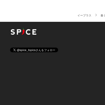
イープラス
秦