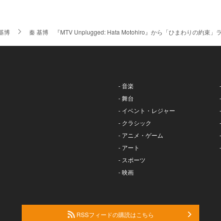
 基博
秦 基博 『MTV Unplugged: Hata Motohiro』から「ひまわりの約
- 音楽
- 舞台
- イベント・レジャー
- クラシック
- アニメ・ゲーム
- アート
- スポーツ
- 映画
RSSフィードの購読はこちら