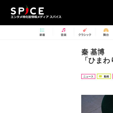
秦 基博 『M
「ひまわ
ニュース
動画