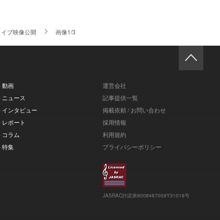
束」ライブ映像公開
画像1/3
- 動画
運営会社
- ニュース
記事提供一覧
- インタビュー
掲載依頼 / お問い合わせ
- レポート
採用情報
- コラム
利用規約
- 特集
プライバシーポリシー
JASRAC許諾第9008487009Y31018号