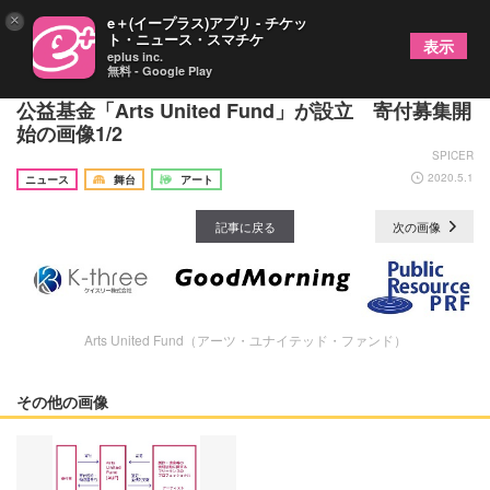
×
e＋(イープラス)アプリ - チケッ
ト・ニュース・スマチケ
表示
eplus inc.
無料 - Google Play
フリーランスの芸術⽂化関係者の支援を目的とした
公益基⾦「Arts United Fund」が設⽴ 寄付募集開
始の画像1/2
SPICER
2020.5.1
ニュース
舞台
アート
記事に戻る
次の画像
Arts United Fund（アーツ・ユナイテッド・ファンド）
その他の画像